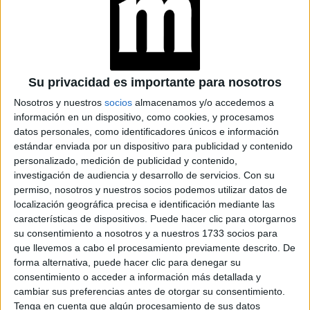
LA CASA DE LA
ARTISTA PARISINA
ALEX PANDEV: UN
REFUGIO CREATIVO
EN PERMANENTE
TRANSFORMACIÓN
Su privacidad es importante para nosotros
Nosotros y nuestros
socios
almacenamos y/o accedemos a
ALEJANDRA
información en un dispositivo, como cookies, y procesamos
NAUGHTON,
datos personales, como identificadores únicos e información
ECONOMISTA Y
AUTORA: “NADIE
estándar enviada por un dispositivo para publicidad y contenido
ROMPE SOLA EL
personalizado, medición de publicidad y contenido,
TECHO DE CRISTAL”
investigación de audiencia y desarrollo de servicios.
Con su
permiso, nosotros y nuestros socios podemos utilizar datos de
localización geográfica precisa e identificación mediante las
características de dispositivos. Puede hacer clic para otorgarnos
A lo largo de su carrera, Harry demostró que no solo es un
su consentimiento a nosotros y a nuestros 1733 socios para
que llevemos a cabo el procesamiento previamente descrito. De
nuevo referente
buen cantante, si no que también es un
forma alternativa, puede hacer clic para denegar su
de la industria de la moda.
consentimiento o acceder a información más detallada y
cambiar sus preferencias antes de otorgar su consentimiento.
Harry Styles: Los cinco looks
Tenga en cuenta que algún procesamiento de sus datos