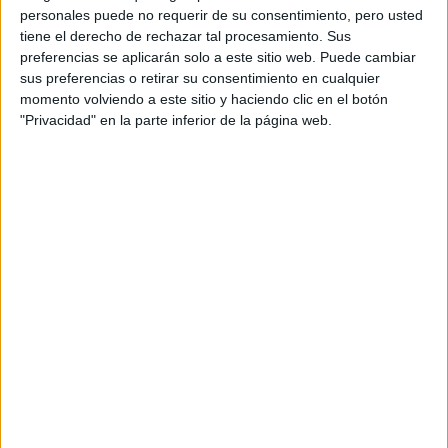
personales puede no requerir de su consentimiento, pero usted
que generaron controversia
tiene el derecho de rechazar tal procesamiento. Sus
preferencias se aplicarán solo a este sitio web. Puede cambiar
Harry Styles
se coronó como el nuevo ícono de la moda
sus preferencias o retirar su consentimiento en cualquier
momento volviendo a este sitio y haciendo clic en el botón
masculina, y en el día de su cumpleaños, hacemos un
"Privacidad" en la parte inferior de la página web.
recorrido por algunos de sus looks más trascendentales,
comentados e imitados en todo el mundo.
Con la sangre inglesa corriendo por sus venas, el cantante
siempre con su
sabe como lucir piezas de sastre, pero
sello personal
: Brillos, lazos, transparencias, tiros altos o
géneros polémicos. El brocato y el terciopelo, en colores
estridentes, son algunos de sus aliados para cualquier
presentación.