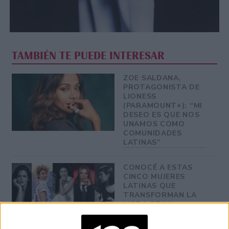
TAMBIÉN TE PUEDE INTERESAR
ZOE SALDANA,
PROTAGONISTA DE
LIONESS
(PARAMOUNT+): “MI
DESEO ES QUE NOS
UNAMOS COMO
COMUNIDADES
LATINAS”
CONOCÉ A ESTAS
CINCO MUJERES
LATINAS QUE
TRANSFORMAN LA
MODA DE LA
REGIÓN