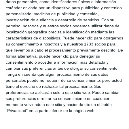
datos personales, como identificadores únicos e información
REGIÓN
estándar enviada por un dispositivo para publicidad y contenido
personalizado, medición de publicidad y contenido,
LA CASA DE LA
investigación de audiencia y desarrollo de servicios.
Con su
ARTISTA PARISINA
permiso, nosotros y nuestros socios podemos utilizar datos de
ALEX PANDEV: UN
localización geográfica precisa e identificación mediante las
REFUGIO CREATIVO
EN PERMANENTE
características de dispositivos. Puede hacer clic para otorgarnos
TRANSFORMACIÓN
su consentimiento a nosotros y a nuestros 1733 socios para
que llevemos a cabo el procesamiento previamente descrito. De
forma alternativa, puede hacer clic para denegar su
ALEJANDRA
NAUGHTON,
consentimiento o acceder a información más detallada y
ECONOMISTA Y
cambiar sus preferencias antes de otorgar su consentimiento.
AUTORA: “NADIE
Tenga en cuenta que algún procesamiento de sus datos
ROMPE SOLA EL
personales puede no requerir de su consentimiento, pero usted
TECHO DE CRISTAL”
tiene el derecho de rechazar tal procesamiento. Sus
preferencias se aplicarán solo a este sitio web. Puede cambiar
sus preferencias o retirar su consentimiento en cualquier
momento volviendo a este sitio y haciendo clic en el botón
"Privacidad" en la parte inferior de la página web.