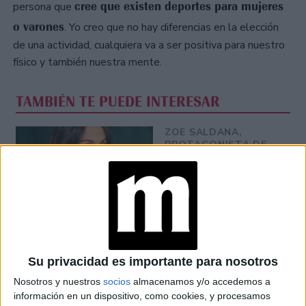
cree que existen deportes para mujeres
persona que
o varones
. Yo creo que no hay diferencias en la elección
de una actividad, cualquiera va a ser positiva para nuestro
físico y también nuestra mente.
TAMBIÉN TE PUEDE INTERESAR
ZOE SALDANA,
PROTAGONISTA DE
LIONESS
(PARAMOUNT+): “MI
DESEO ES QUE NOS
UNAMOS COMO
COMUNIDADES
LATINAS”
CONOCÉ A ESTAS
Su privacidad es importante para nosotros
CINCO MUJERES
LATINAS QUE
Nosotros y nuestros
socios
almacenamos y/o accedemos a
TRANSFORMAN LA
información en un dispositivo, como cookies, y procesamos
MODA DE LA