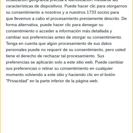
TRANSFORMACIÓN
características de dispositivos. Puede hacer clic para otorgarnos
su consentimiento a nosotros y a nuestros 1733 socios para
que llevemos a cabo el procesamiento previamente descrito. De
ALEJANDRA
NAUGHTON,
forma alternativa, puede hacer clic para denegar su
ECONOMISTA Y
consentimiento o acceder a información más detallada y
AUTORA: “NADIE
cambiar sus preferencias antes de otorgar su consentimiento.
ROMPE SOLA EL
Tenga en cuenta que algún procesamiento de sus datos
TECHO DE CRISTAL”
personales puede no requerir de su consentimiento, pero usted
tiene el derecho de rechazar tal procesamiento. Sus
preferencias se aplicarán solo a este sitio web. Puede cambiar
sus preferencias o retirar su consentimiento en cualquier
cuando estoy cerca
“Mi mejor momento de escritura es
momento volviendo a este sitio y haciendo clic en el botón
"Privacidad" en la parte inferior de la página web.
de quedarme dormida
", contó Emily y agregó: “Suelo
escribir anécdotas sobre
tomar notas en mi teléfono y
un tema. Las escribo tal como vienen.
Luego, por lo
general, repaso lo escrito a la mañana siguiente y, con
suerte, algo de todo eso tendrá sentido”.
verá la luz en
Según explicó, su primer libro de ensayos