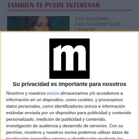
TAMBIÉN TE PUEDE INTERESAR
ZOE SALDANA,
PROTAGONISTA DE
LIONESS
(PARAMOUNT+): “MI
DESEO ES QUE NOS
UNAMOS COMO
COMUNIDADES
LATINAS”
CONOCÉ A ESTAS
CINCO MUJERES
Su privacidad es importante para nosotros
LATINAS QUE
TRANSFORMAN LA
Nosotros y nuestros
socios
almacenamos y/o accedemos a
MODA DE LA
información en un dispositivo, como cookies, y procesamos
REGIÓN
datos personales, como identificadores únicos e información
estándar enviada por un dispositivo para publicidad y contenido
LA CASA DE LA
personalizado, medición de publicidad y contenido,
ARTISTA PARISINA
investigación de audiencia y desarrollo de servicios.
Con su
ALEX PANDEV: UN
permiso, nosotros y nuestros socios podemos utilizar datos de
REFUGIO CREATIVO
EN PERMANENTE
localización geográfica precisa e identificación mediante las