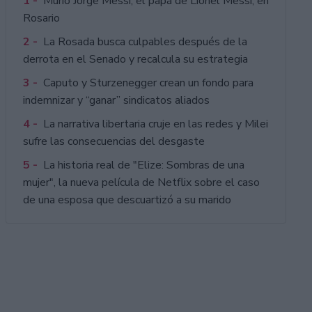
1 -
Murió Jorge Messi, el papá de Lionel Messi, en
Rosario
2 -
La Rosada busca culpables después de la
derrota en el Senado y recalcula su estrategia
3 -
Caputo y Sturzenegger crean un fondo para
indemnizar y “ganar” sindicatos aliados
4 -
La narrativa libertaria cruje en las redes y Milei
sufre las consecuencias del desgaste
5 -
La historia real de "Elize: Sombras de una
mujer", la nueva película de Netflix sobre el caso
de una esposa que descuartizó a su marido