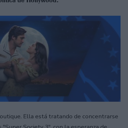
olítica de Hollywood.
boutique. Ella está tratando de concentrarse
 "Super Society 3", con la esperanza de