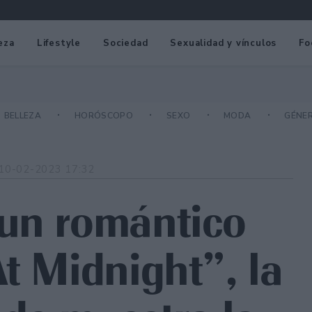
eza
Lifestyle
Sociedad
Sexualidad y vínculos
Fo
BELLEZA
HORÓSCOPO
SEXO
MODA
GÉNE
10-02-2023 17:32
 un romántico
t Midnight”, la