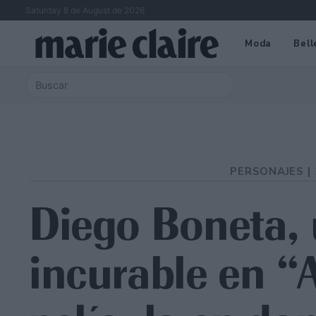
Saturday 8 de August de 2026
Moda
Bell
PERSONAJES |
Diego Boneta,
incurable en “A