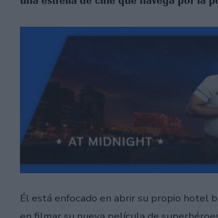
una estrella de cine que navega por la p
Él está enfocado en abrir su propio hotel 
en filmar su nueva película de superhéroes