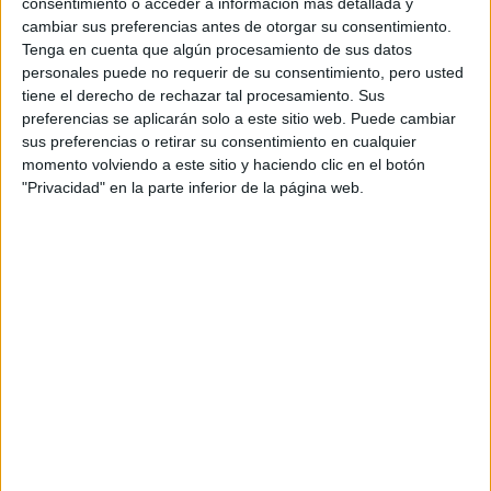
ROMPE SOLA EL
consentimiento o acceder a información más detallada y
TECHO DE CRISTAL”
cambiar sus preferencias antes de otorgar su consentimiento.
Tenga en cuenta que algún procesamiento de sus datos
personales puede no requerir de su consentimiento, pero usted
tiene el derecho de rechazar tal procesamiento. Sus
En mayo, Rodriguez había expresado: "Al ver todas estas
preferencias se aplicarán solo a este sitio web. Puede cambiar
sus preferencias o retirar su consentimiento en cualquier
Blanca tuvo que pasar
cosas por las que
momento volviendo a este sitio y haciendo clic en el botón
personalmente, mentalmente, y verla salir
"Privacidad" en la parte inferior de la página web.
victoriosa, pienso que todas las mujeres trans
necesitan ver algo que se pueda obtener y
alcanzar.
Y también, para las mujeres trans que son de
antaño, que han sido madres fuertes y edificantes".
Billy Porter, coprotagonista de la serie, se refirió a
Rodríguez: “La hemos visto crecer. Se convirtió en una
mujer frente a nuestros ojos. Pasó de ser una mujer adulta
joven a ser una mujer de pleno derecho. Y es asombroso".