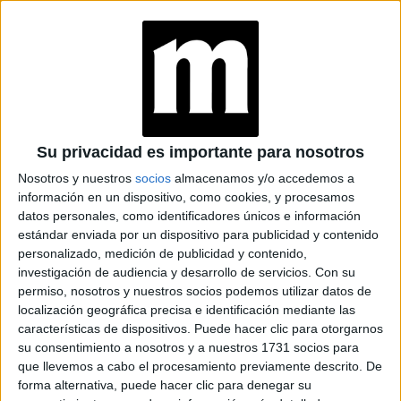
UNAMOS COMO
COMUNIDADES
LATINAS”
CONOCÉ A ESTAS
CINCO MUJERES
LATINAS QUE
TRANSFORMAN LA
Su privacidad es importante para nosotros
MODA DE LA
REGIÓN
Nosotros y nuestros
socios
almacenamos y/o accedemos a
información en un dispositivo, como cookies, y procesamos
LA CASA DE LA
datos personales, como identificadores únicos e información
ARTISTA PARISINA
estándar enviada por un dispositivo para publicidad y contenido
ALEX PANDEV: UN
personalizado, medición de publicidad y contenido,
REFUGIO CREATIVO
investigación de audiencia y desarrollo de servicios.
Con su
EN PERMANENTE
permiso, nosotros y nuestros socios podemos utilizar datos de
TRANSFORMACIÓN
localización geográfica precisa e identificación mediante las
características de dispositivos. Puede hacer clic para otorgarnos
ALEJANDRA
su consentimiento a nosotros y a nuestros 1731 socios para
NAUGHTON,
que llevemos a cabo el procesamiento previamente descrito. De
ECONOMISTA Y
AUTORA: “NADIE
forma alternativa, puede hacer clic para denegar su