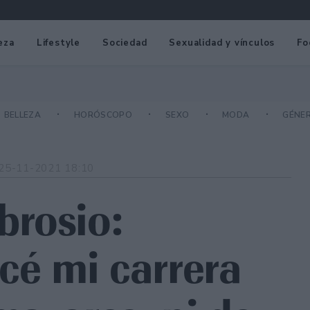
eza
Lifestyle
Sociedad
Sexualidad y vínculos
Fo
BELLEZA
HORÓSCOPO
SEXO
MODA
GÉNE
25-11-2021 18:10
brosio:
é mi carrera