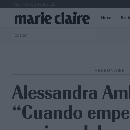
Friday 7 de August de 2026
Moda
Bell
PERSONAJES |
Alessandra Am
“Cuando empec