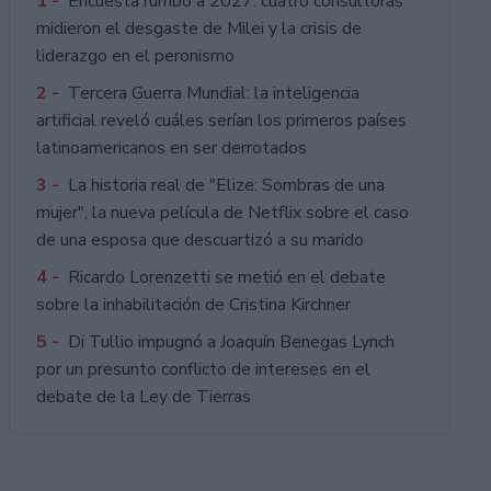
1 -
Encuesta rumbo a 2027: cuatro consultoras
midieron el desgaste de Milei y la crisis de
liderazgo en el peronismo
2 -
Tercera Guerra Mundial: la inteligencia
artificial reveló cuáles serían los primeros países
latinoamericanos en ser derrotados
3 -
La historia real de "Elize: Sombras de una
mujer", la nueva película de Netflix sobre el caso
de una esposa que descuartizó a su marido
4 -
Ricardo Lorenzetti se metió en el debate
sobre la inhabilitación de Cristina Kirchner
5 -
Di Tullio impugnó a Joaquín Benegas Lynch
por un presunto conflicto de intereses en el
debate de la Ley de Tierras