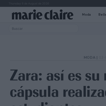
Thursday 6 de August de 2026
Moda
Bell
MODA |
03-
Zara: así es su
cápsula realiz