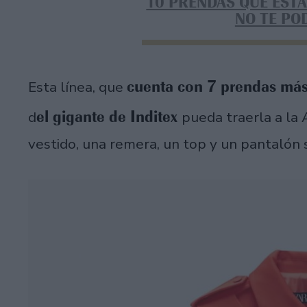
10 PRENDAS QUE ESTÁ
NO TE PO
cuenta con 7 prendas má
Esta línea, que
el gigante de Inditex
d
pueda traerla a la 
vestido, una remera, un top y un pantalón 