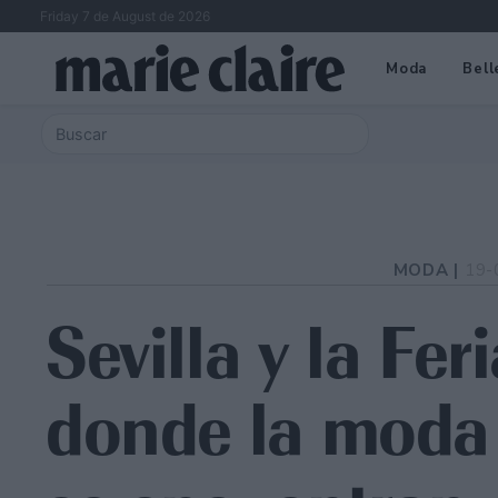
Friday 7 de August de 2026
Moda
Bell
MODA |
19-
Sevilla y la Fer
donde la moda 