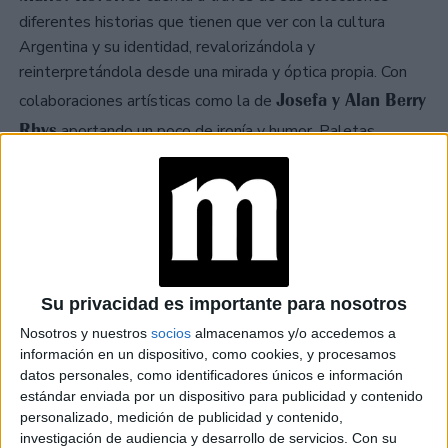
diferentes historias que tienen que ver con la cultura
Argentina y su identidad, revalorizándola y
reinterpretándola desde una mirada y óptica propia. Con
Josefa y Alan Berry
colaboraciones artísticas como la de
Rhys
aportando un poco de ironía y humor. Paletas
saturadas, rayados, ilustraciones de escenas cotidianas
argentinas y el denim siempre como protagonista son
parte de esta temporada. Revolver es un universo que
cruza la moda, la cultura, la gastronomía en una búsqueda
de generar una mirada expansiva de lo que comúnmente
entendemos como moda.
Su privacidad es importante para nosotros
Nosotros y nuestros
socios
almacenamos y/o accedemos a
información en un dispositivo, como cookies, y procesamos
datos personales, como identificadores únicos e información
estándar enviada por un dispositivo para publicidad y contenido
personalizado, medición de publicidad y contenido,
investigación de audiencia y desarrollo de servicios.
Con su