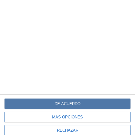
Accedé a los beneficios para suscriptores
Contenidos exclusivos
Sorteos
Descuentos en publicaciones
Participación en los eventos organizados por
Editorial Perfil.
Suscribite ahora
COMPARTÍ ESTA NOTA
DE ACUERDO
EN ESTA NOTA
MÁS OPCIONES
PERSONALIDAES:
BUENOS AIRES FASHION WEEK
RECHAZAR