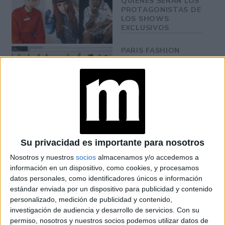
QUIÉNES SERÁN LOS
PROTAGONISTAS DE
LOS SHOWS
EXCLUSIVOS
PARIS FASHION
WEEK: TODO LO
QUE TE PERDISTE Y
NO PODÉS DEJAR
PASAR
Su privacidad es importante para nosotros
20 AÑOS MARCANDO
Nosotros y nuestros
socios
almacenamos y/o accedemos a
información en un dispositivo, como cookies, y procesamos
TENDENCIAS
datos personales, como identificadores únicos e información
estándar enviada por un dispositivo para publicidad y contenido
Buenos Aires Fashion Week
20 años
celebrará sus
personalizado, medición de publicidad y contenido,
investigación de audiencia y desarrollo de servicios.
Con su
marcando tendencias
de moda a nivel nacional e
permiso, nosotros y nuestros socios podemos utilizar datos de