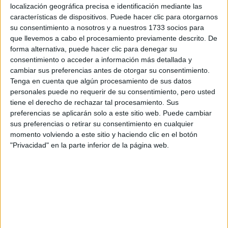
marcas líderes y talentos
internacional, reuniendo
localización geográfica precisa e identificación mediante las
características de dispositivos. Puede hacer clic para otorgarnos
emergentes
con propuestas audaces e innovadoras.
su consentimiento a nosotros y a nuestros 1733 socios para
que llevemos a cabo el procesamiento previamente descrito. De
Entre las casas de moda que harán parte de BAFWEEK
forma alternativa, puede hacer clic para denegar su
María Cher, Mishka,
primavera verano 2022, estarán
consentimiento o acceder a información más detallada y
cambiar sus preferencias antes de otorgar su consentimiento.
Prüne, Vero Ivaldi, Sadaels,
entre otas.
Tenga en cuenta que algún procesamiento de sus datos
personales puede no requerir de su consentimiento, pero usted
tiene el derecho de rechazar tal procesamiento. Sus
preferencias se aplicarán solo a este sitio web. Puede cambiar
sus preferencias o retirar su consentimiento en cualquier
momento volviendo a este sitio y haciendo clic en el botón
"Privacidad" en la parte inferior de la página web.