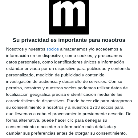
Su privacidad es importante para nosotros
Nosotros y nuestros
socios
almacenamos y/o accedemos a
PEOPLE CHOICE AWARDS: KIM KARDASHIAN PASÓ DE ORGANIZAR
información en un dispositivo, como cookies, y procesamos
ARMARIOS A SER EL ÍCONO DE MODA
datos personales, como identificadores únicos e información
estándar enviada por un dispositivo para publicidad y contenido
EL LOOK DE KIM
personalizado, medición de publicidad y contenido,
investigación de audiencia y desarrollo de servicios.
Con su
KARDASHIAN EN LOS
permiso, nosotros y nuestros socios podemos utilizar datos de
PEOPLE CHOICE AWARDS
localización geográfica precisa e identificación mediante las
características de dispositivos. Puede hacer clic para otorgarnos
su consentimiento a nosotros y a nuestros 1733 socios para
TAMBIÉN TE PUEDE INTERESAR
que llevemos a cabo el procesamiento previamente descrito. De
forma alternativa, puede hacer clic para denegar su
KIM KARDASHIAN
consentimiento o acceder a información más detallada y
VENDE 1 MILLÓN DE
cambiar sus preferencias antes de otorgar su consentimiento.
DÓLARES EN UN