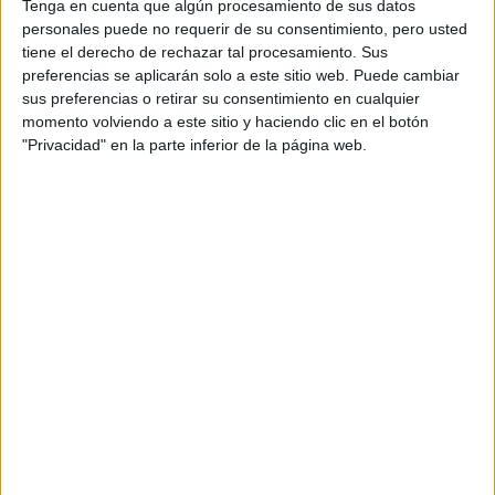
Tenga en cuenta que algún procesamiento de sus datos
MINUTO CON FENDI
X SKIMS
personales puede no requerir de su consentimiento, pero usted
tiene el derecho de rechazar tal procesamiento. Sus
preferencias se aplicarán solo a este sitio web. Puede cambiar
FENDI X SKIMS: LA
EXCLUSIVA LÍNEA DE
sus preferencias o retirar su consentimiento en cualquier
KIM KARDASHIAN
momento volviendo a este sitio y haciendo clic en el botón
PARA FENDI
"Privacidad" en la parte inferior de la página web.
EL CUMPLEAÑOS
FASHION DE KIM
KARDASHIAN:
RECORDAMOS SUS
MEJORES LOOKS DE
FIESTA
El look elegido por Kardashian fue de su último predilecto,
Balenciaga
Met Gala
. Eligió un outfit muy similar al de la
pero en esta oportunidad con su cara al descubierto.