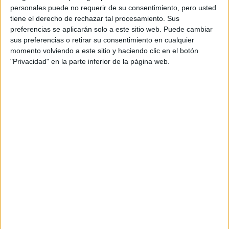
personales puede no requerir de su consentimiento, pero usted
Y MÁS: TODO SOBRE
EL FINAL DE KEEPING
tiene el derecho de rechazar tal procesamiento. Sus
UP WITH THE
preferencias se aplicarán solo a este sitio web. Puede cambiar
KARDASHIANS
sus preferencias o retirar su consentimiento en cualquier
momento volviendo a este sitio y haciendo clic en el botón
¡ADIÓS AL
"Privacidad" en la parte inferior de la página web.
MOROCHO! KIM
KARDASHIAN
PRESENTÓ UNA
NUEVA IMAGEN AL
MUNDO
Keeping Up With The Kardashians
Después de
, Kim
obtuvo una fama a nivel mundial que la hizo participe de
principales eventos de la moda, el cine y la
los
industria del entretenimiento.