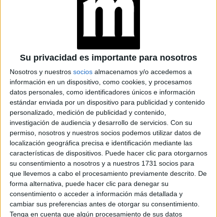
Su privacidad es importante para nosotros
Nosotros y nuestros
socios
almacenamos y/o accedemos a
información en un dispositivo, como cookies, y procesamos
EL CUMPLEAÑOS FASHION DE KIM KARDASHIAN: RECORDAMOS
SUS MEJORES LOOKS DE FIESTA
datos personales, como identificadores únicos e información
estándar enviada por un dispositivo para publicidad y contenido
KIM KARDASHIAN DE LOS 2000
personalizado, medición de publicidad y contenido,
investigación de audiencia y desarrollo de servicios.
Con su
permiso, nosotros y nuestros socios podemos utilizar datos de
TAMBIÉN TE PUEDE INTERESAR
localización geográfica precisa e identificación mediante las
características de dispositivos. Puede hacer clic para otorgarnos
MET GALA 2021: LOS
su consentimiento a nosotros y a nuestros 1731 socios para
MENSAJES DETRÁS
que llevemos a cabo el procesamiento previamente descrito. De
DE LOS ATUENDOS
forma alternativa, puede hacer clic para denegar su
DE KIM KARDASHIAN
consentimiento o acceder a información más detallada y
Y RIHANNA
cambiar sus preferencias antes de otorgar su consentimiento.
Tenga en cuenta que algún procesamiento de sus datos
KIM, KYLIE, KENDALL