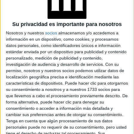
zapatillas
Este tipo de vestido puede ser usado con
blancas
y
campera de jean
para darle una vuelta y
Su privacidad es importante para nosotros
básicas
convertirlo en un outfit de día con tres prendas
Nosotros y nuestros
socios
almacenamos y/o accedemos a
información en un dispositivo, como cookies, y procesamos
infaltables
en cualquier ropero.
datos personales, como identificadores únicos e información
estándar enviada por un dispositivo para publicidad y contenido
GALERÍA DE IMÁGENES
personalizado, medición de publicidad y contenido,
investigación de audiencia y desarrollo de servicios.
Con su
permiso, nosotros y nuestros socios podemos utilizar datos de
localización geográfica precisa e identificación mediante las
características de dispositivos. Puede hacer clic para otorgarnos
su consentimiento a nosotros y a nuestros 1733 socios para
que llevemos a cabo el procesamiento previamente descrito. De
forma alternativa, puede hacer clic para denegar su
consentimiento o acceder a información más detallada y
cambiar sus preferencias antes de otorgar su consentimiento.
Accedé a los beneficios para suscriptores
Tenga en cuenta que algún procesamiento de sus datos
personales puede no requerir de su consentimiento, pero usted
Contenidos exclusivos
tiene el derecho de rechazar tal procesamiento. Sus