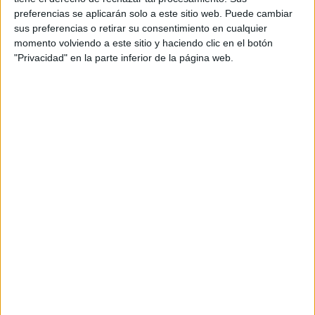
Sorteos
preferencias se aplicarán solo a este sitio web. Puede cambiar
Descuentos en publicaciones
sus preferencias o retirar su consentimiento en cualquier
Participación en los eventos organizados por
momento volviendo a este sitio y haciendo clic en el botón
"Privacidad" en la parte inferior de la página web.
Editorial Perfil.
Suscribite ahora
COMPARTÍ ESTA NOTA
EN ESTA NOTA
PERSONALIDAES:
KIM KARDASHIAN
TEMAS:
VESTIDO NEGRO
SARA GONZÁLEZ VELÁSQUEZ