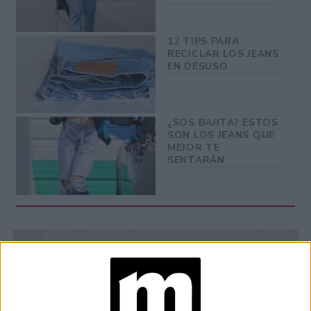
12 TIPS PARA
RECICLAR LOS JEANS
EN DESUSO
¿SOS BAJITA? ESTOS
SON LOS JEANS QUE
MEJOR TE
SENTARÁN