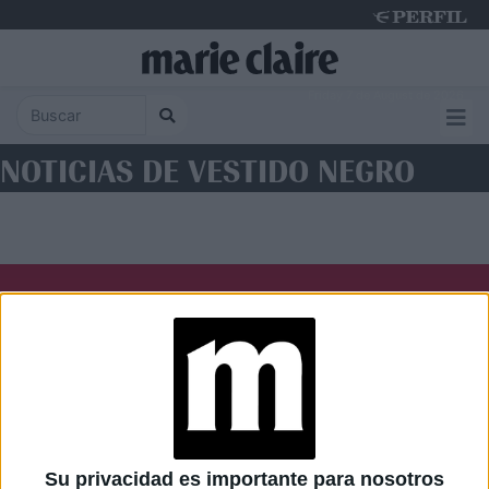
Friday 7 de August de 2026
NOTICIAS DE VESTIDO NEGRO
Diario Perfil
Caras
Noticias
Fortuna
Hombre
Weekend
Parabrisas
Supercampo
Su privacidad es importante para nosotros