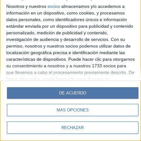
Look
Luz
Mía
Lunateen
Break
BATimes
Nosotros y nuestros
socios
almacenamos y/o accedemos a
información en un dispositivo, como cookies, y procesamos
© Perfil.com 2006-2019 - Todos los derechos reservados
datos personales, como identificadores únicos e información
Registro de Propiedad Intelectual: Nro. 5346433
estándar enviada por un dispositivo para publicidad y contenido
personalizado, medición de publicidad y contenido,
investigación de audiencia y desarrollo de servicios.
Con su
permiso, nosotros y nuestros socios podemos utilizar datos de
localización geográfica precisa e identificación mediante las
características de dispositivos. Puede hacer clic para otorgarnos
su consentimiento a nosotros y a nuestros 1733 socios para
que llevemos a cabo el procesamiento previamente descrito. De
forma alternativa, puede hacer clic para denegar su
consentimiento o acceder a información más detallada y
cambiar sus preferencias antes de otorgar su consentimiento.
DE ACUERDO
Tenga en cuenta que algún procesamiento de sus datos
personales puede no requerir de su consentimiento, pero usted
MÁS OPCIONES
tiene el derecho de rechazar tal procesamiento. Sus
preferencias se aplicarán solo a este sitio web. Puede cambiar
sus preferencias o retirar su consentimiento en cualquier
RECHAZAR
momento volviendo a este sitio y haciendo clic en el botón
"Privacidad" en la parte inferior de la página web.