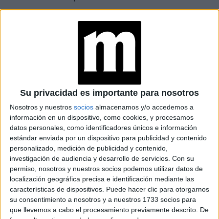
se
reciclado RePack y, antes de volver a alquilarse, la ropa
limpia exhaustivamente
y se almacena durante 72
horas.
Su privacidad es importante para nosotros
Nosotros y nuestros
socios
almacenamos y/o accedemos a
información en un dispositivo, como cookies, y procesamos
datos personales, como identificadores únicos e información
estándar enviada por un dispositivo para publicidad y contenido
personalizado, medición de publicidad y contenido,
investigación de audiencia y desarrollo de servicios.
Con su
permiso, nosotros y nuestros socios podemos utilizar datos de
localización geográfica precisa e identificación mediante las
características de dispositivos. Puede hacer clic para otorgarnos
View this post on Instagram
su consentimiento a nosotros y a nuestros 1733 socios para
que llevemos a cabo el procesamiento previamente descrito. De