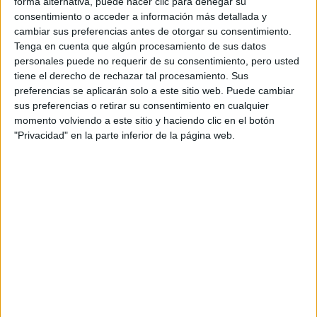
forma alternativa, puede hacer clic para denegar su
consentimiento o acceder a información más detallada y
cambiar sus preferencias antes de otorgar su consentimiento.
Tenga en cuenta que algún procesamiento de sus datos
personales puede no requerir de su consentimiento, pero usted
tiene el derecho de rechazar tal procesamiento. Sus
preferencias se aplicarán solo a este sitio web. Puede cambiar
sus preferencias o retirar su consentimiento en cualquier
momento volviendo a este sitio y haciendo clic en el botón
“Trabajar con una marca icónica como Levi's es un sueño
"Privacidad" en la parte inferior de la página web.
hecho realidad. Todavía tengo un par de 501® que he
tenido desde que era adolescente. Estas piezas son tan
versátiles. Puedes usarlos de cintura alta o baja y estilo
con un cinturón desmontable. La belleza de un buen denim
es que mejora con el tiempo. Esta asociación se trata de
compartir ese amor por el denim y transmitirlo.
Seleccionamos cuidadosamente cada par de 501®
vintage con Levi's para que el proyecto se repita y les dé
nueva vida. Ha sido un proceso tan especial y personal ",
Ditte Reffstrup, directora creativa de Ganni.
explicó