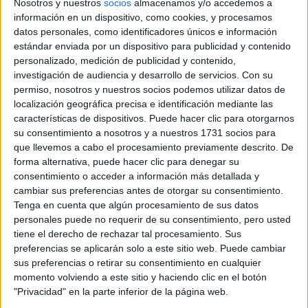
Nosotros y nuestros
socios
almacenamos y/o accedemos a
información en un dispositivo, como cookies, y procesamos
datos personales, como identificadores únicos e información
estándar enviada por un dispositivo para publicidad y contenido
personalizado, medición de publicidad y contenido,
investigación de audiencia y desarrollo de servicios.
Con su
permiso, nosotros y nuestros socios podemos utilizar datos de
localización geográfica precisa e identificación mediante las
características de dispositivos. Puede hacer clic para otorgarnos
su consentimiento a nosotros y a nuestros 1731 socios para
que llevemos a cabo el procesamiento previamente descrito. De
forma alternativa, puede hacer clic para denegar su
consentimiento o acceder a información más detallada y
cambiar sus preferencias antes de otorgar su consentimiento.
Tenga en cuenta que algún procesamiento de sus datos
personales puede no requerir de su consentimiento, pero usted
MURIÓ EL DISEÑADOR DE MODA JAPONÉS ISSEY MIYAKE
tiene el derecho de rechazar tal procesamiento. Sus
preferencias se aplicarán solo a este sitio web. Puede cambiar
¿Cuál fue el mayor aporte de
sus preferencias o retirar su consentimiento en cualquier
momento volviendo a este sitio y haciendo clic en el botón
Issey Miyake a la moda?
"Privacidad" en la parte inferior de la página web.