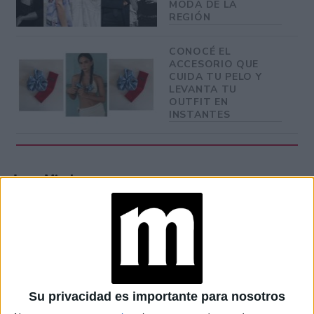
MODA DE LA
REGIÓN
CONOCÉ EL
ACCESORIO QUE
CUIDA TU PELO Y
LEVANTA TU
OUTFIT EN
INSTANTES
Issey Miyake
se hizo muy famoso por
plisados atrevidos en sus prendas, por sus
incorporar
sencillos jerséis de cuello volcado,
como los que
o por su línea de bolsos Bao
popularizó Steve Jobs
Bao con patrones geométricos
, entre otras muchas
creaciones.
Su privacidad es importante para nosotros