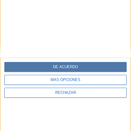
DE ACUERDO
MÁS OPCIONES
RECHAZAR
Accedé a los beneficios para suscriptores
Contenidos exclusivos
Sorteos