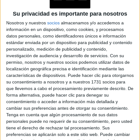
comunicarme y trabajar en estas nuevas condiciones y
cómo puedo ser útil?", comenta.
Su privacidad es importante para nosotros
Nosotros y nuestros
socios
almacenamos y/o accedemos a
información en un dispositivo, como cookies, y procesamos
TAMBIÉN TE PUEDE INTERESAR
datos personales, como identificadores únicos e información
estándar enviada por un dispositivo para publicidad y contenido
JEANS
personalizado, medición de publicidad y contenido,
ACAMPANADOS DE
REGRESO: IDEAS DE
investigación de audiencia y desarrollo de servicios.
Con su
LOOKS CON
permiso, nosotros y nuestros socios podemos utilizar datos de
BÁSICOS
localización geográfica precisa e identificación mediante las
características de dispositivos. Puede hacer clic para otorgarnos
su consentimiento a nosotros y a nuestros 1731 socios para
LOOKS BÁSICOS
que llevemos a cabo el procesamiento previamente descrito. De
CON JEANS ANCHOS
forma alternativa, puede hacer clic para denegar su
PARA CERRAR EL
consentimiento o acceder a información más detallada y
INVIERNO 2026
cambiar sus preferencias antes de otorgar su consentimiento.
Tenga en cuenta que algún procesamiento de sus datos
personales puede no requerir de su consentimiento, pero usted
tiene el derecho de rechazar tal procesamiento. Sus
CONOCÉ A ESTAS
CINCO MUJERES
preferencias se aplicarán solo a este sitio web. Puede cambiar