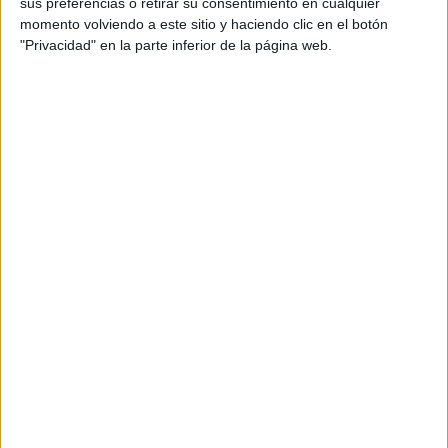
LATINAS QUE
sus preferencias o retirar su consentimiento en cualquier
TRANSFORMAN LA
momento volviendo a este sitio y haciendo clic en el botón
MODA DE LA
"Privacidad" en la parte inferior de la página web.
REGIÓN
CONOCÉ EL
ACCESORIO QUE
CUIDA TU PELO Y
LEVANTA TU
OUTFIT EN
INSTANTES