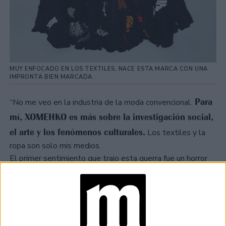
MUY ENFOCADO EN LOS TEXTILES, NACE ESTA MARCA CON UNA
IMPRONTA BIEN MARCADA.
Para
“No me veo en la industria de la moda convencional.
mí, XOMEHKO es más sobre la investigación social,
el arte y los fenómenos culturales.
Los textiles y la
ropa son solo mis medios.
El primer sentimiento que trajo esta guerra fue un horror
terrible, y luego me di cuenta de este sentimiento real de
cambio. Es un mecanismo protector de la mente y la
capacidad de pensar estratégicamente a pesar de todo.
Entonces, con el tiempo, el shock se transformó en una
pregunta "¿Cómo puedo sobrevivir, sentir, vivir,