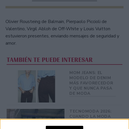
Olivier Rousteing de Balmain, Pierpaolo Piccioli de
Valentino, Virgil Abloh de Off-White y Louis Vuitton
estuvieron presentes, enviando mensajes de seguridad y
amor.
TAMBIÉN TE PUEDE INTERESAR
MOM JEANS: EL
MODELO DE DENIM
MÁS FAVORECEDOR
Y QUE NUNCA PASA
DE MODA
TECNOMODA 2026:
CUANDO LA MODA
ARGENTINA SE
ENCUENTRA CON LA