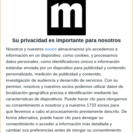
IA
JEANS
ACAMPANADOS DE
REGRESO: IDEAS DE
LOOKS CON
Su privacidad es importante para nosotros
BÁSICOS
Nosotros y nuestros
socios
almacenamos y/o accedemos a
información en un dispositivo, como cookies, y procesamos
LOOKS BÁSICOS
datos personales, como identificadores únicos e información
CON JEANS ANCHOS
estándar enviada por un dispositivo para publicidad y contenido
PARA CERRAR EL
personalizado, medición de publicidad y contenido,
INVIERNO 2026
investigación de audiencia y desarrollo de servicios.
Con su
permiso, nosotros y nuestros socios podemos utilizar datos de
localización geográfica precisa e identificación mediante las
características de dispositivos. Puede hacer clic para otorgarnos
su consentimiento a nosotros y a nuestros 1733 socios para
que llevemos a cabo el procesamiento previamente descrito. De
Las modelos Karlie Kloss, Winnie Harlow, Stella Maxwell
forma alternativa, puede hacer clic para denegar su
esfilaron distintos looks de su propio
y Joan Smalls d
consentimiento o acceder a información más detallada y
armario
cambiar sus preferencias antes de otorgar su consentimiento.
, desde casa.