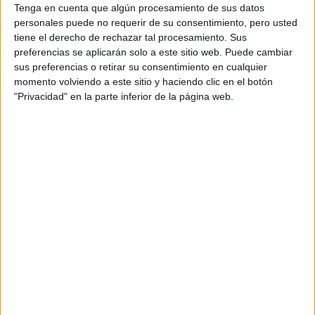
Tenga en cuenta que algún procesamiento de sus datos
personales puede no requerir de su consentimiento, pero usted
tiene el derecho de rechazar tal procesamiento. Sus
TAMBIÉN TE PUEDE INTERESAR: MODELOS
preferencias se aplicarán solo a este sitio web. Puede cambiar
sus preferencias o retirar su consentimiento en cualquier
VIRTUALES: ¿EL FUTURO DE LAS
momento volviendo a este sitio y haciendo clic en el botón
PASARELAS?
"Privacidad" en la parte inferior de la página web.
El desfile está disponible en Youtube. No queda duda que
será el primero de muchos, estableciendo un precedente
de cómo se verán los desfiles de moda digital en el
futuro.