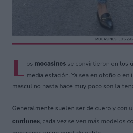
MOCASINES, LOS ZA
L
mocasines
os
se convirtieron en los ú
media estación. Ya sea en otoño o en 
masculino hasta hace muy poco son la tend
Generalmente suelen ser de cuero y con un
cordones
, cada vez se ven más modelos c
mocasines en un must de estilo.