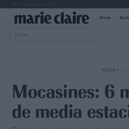
Friday 7 de August de 2026
Moda
Bell
MODA |
05-
Mocasines: 6 m
de media estac