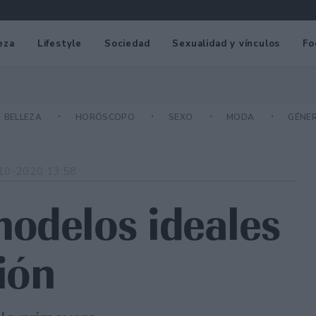
eza
Lifestyle
Sociedad
Sexualidad y vínculos
Fo
BELLEZA
HORÓSCOPO
SEXO
MODA
GÉNE
10-2020 13:58
odelos ideales
ión