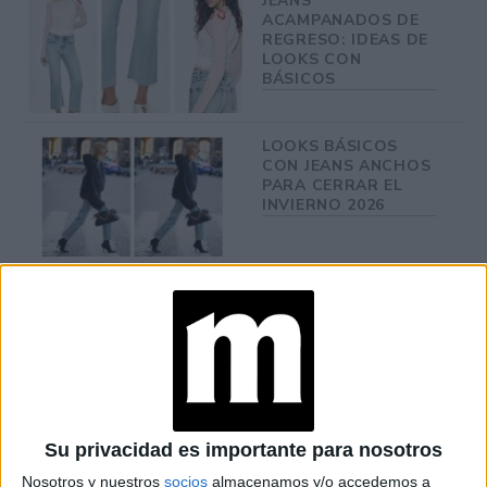
JEANS
ACAMPANADOS DE
REGRESO: IDEAS DE
LOOKS CON
BÁSICOS
LOOKS BÁSICOS
CON JEANS ANCHOS
PARA CERRAR EL
INVIERNO 2026
Su privacidad es importante para nosotros
Nosotros y nuestros
socios
almacenamos y/o accedemos a