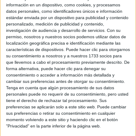
información en un dispositivo, como cookies, y procesamos
datos personales, como identificadores únicos e información
estándar enviada por un dispositivo para publicidad y contenido
personalizado, medición de publicidad y contenido,
investigación de audiencia y desarrollo de servicios.
Con su
permiso, nosotros y nuestros socios podemos utilizar datos de
localización geográfica precisa e identificación mediante las
características de dispositivos. Puede hacer clic para otorgarnos
su consentimiento a nosotros y a nuestros 1733 socios para
que llevemos a cabo el procesamiento previamente descrito. De
forma alternativa, puede hacer clic para denegar su
consentimiento o acceder a información más detallada y
El vestido en cuestión, un hermoso vestido de cuello
cambiar sus preferencias antes de otorgar su consentimiento.
cuadrado con estampado floral, color naranja sanguina en
Tenga en cuenta que algún procesamiento de sus datos
personales puede no requerir de su consentimiento, pero usted
corte clásicamente femenino de los años 1950 y que
tiene el derecho de rechazar tal procesamiento. Sus
vimos en la pasarela de la colección SS18.
preferencias se aplicarán solo a este sitio web. Puede cambiar
sus preferencias o retirar su consentimiento en cualquier
Presentaba una silueta que es particularmente
momento volviendo a este sitio y haciendo clic en el botón
favorecedora para su tipo de cuerpo. Diseñado con una
"Privacidad" en la parte inferior de la página web.
cintura ajustada y una falda amplia de línea A, el vestido