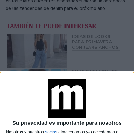
en las cuales diferentes diseñadores dieron un abrebocas
de las tendencias de denim para el próximo año.
TAMBIÉN TE PUEDE INTERESAR
IDEAS DE LOOKS
PARA PRIMAVERA
CON JEANS ANCHOS
EMILY RATAJKOWSKI
CON JEANS Y
REMERA BLANCA
CREA UN LOOK
BÁSICO INFALTABLE
WIDE LEG JEANS:
INSPIRACIÓN DE
LOOKS EN VÍSPERAS
Su privacidad es importante para nosotros
DE LA PRIMAVERA
Nosotros y nuestros
socios
almacenamos y/o accedemos a