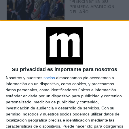
"PIERCING" EN SU
PRIMERA APARICIÓN
DEL AÑO
DESCUBRÍ EL LOOK
PERFECTO DE
LETIZIA ORTÍZ QUE
COMBINA
ELEGANCIA Y
SOBRIEDAD
Su privacidad es importante para nosotros
¿CÓMO INFLUYEN
LOS ESTAMPADOS A
Nosotros y nuestros
socios
almacenamos y/o accedemos a
CUADROS EN LA
información en un dispositivo, como cookies, y procesamos
FIGURA?
datos personales, como identificadores únicos e información
estándar enviada por un dispositivo para publicidad y contenido
personalizado, medición de publicidad y contenido,
investigación de audiencia y desarrollo de servicios.
Con su
permiso, nosotros y nuestros socios podemos utilizar datos de
localización geográfica precisa e identificación mediante las
trench
Letizia Ortiz
El
elegido por la reina española
características de dispositivos. Puede hacer clic para otorgarnos