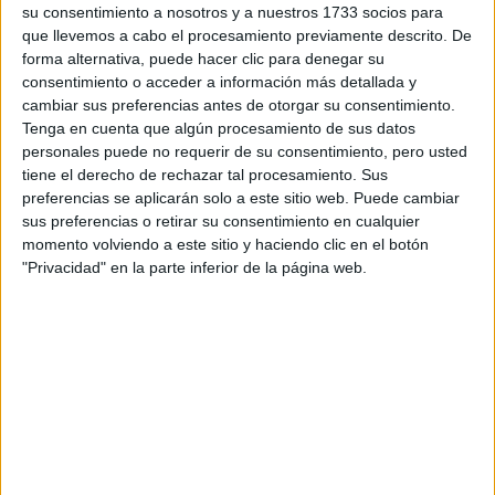
vichy en
tiene los colores originarios de los cuadros
su consentimiento a nosotros y a nuestros 1733 socios para
blanco y negro
, su corte midi es ideal para llevarlo tanto
que llevemos a cabo el procesamiento previamente descrito. De
forma alternativa, puede hacer clic para denegar su
faldas o pantalones.
con vestido,
consentimiento o acceder a información más detallada y
cambiar sus preferencias antes de otorgar su consentimiento.
Tenga en cuenta que algún procesamiento de sus datos
personales puede no requerir de su consentimiento, pero usted
tiene el derecho de rechazar tal procesamiento. Sus
preferencias se aplicarán solo a este sitio web. Puede cambiar
sus preferencias o retirar su consentimiento en cualquier
momento volviendo a este sitio y haciendo clic en el botón
"Privacidad" en la parte inferior de la página web.