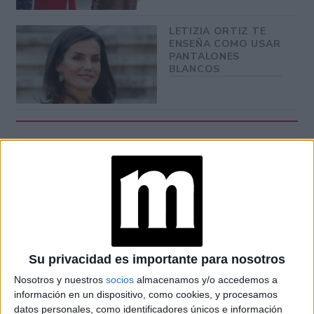
LETIZIA ORTIZ TE
ENSEÑA COMO USAR
PANTALONES
BLANCOS
buen gusto
La soberana española es respetada por su
low cost
en materia de moda, vuelve tendencia ítems
de
Inditex
la firma
y almacenes de cadena, accesible a
cualquiera que no pertenezca a la realeza.
Su privacidad es importante para nosotros
Nosotros y nuestros
socios
almacenamos y/o accedemos a
información en un dispositivo, como cookies, y procesamos
datos personales, como identificadores únicos e información