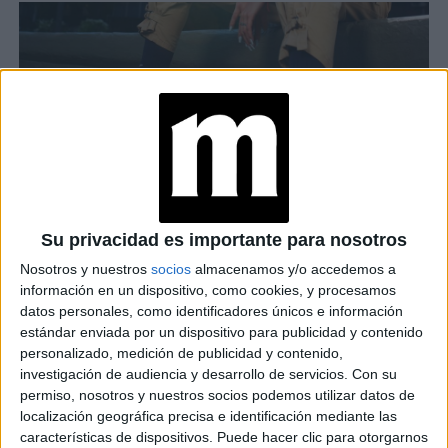
Su privacidad es importante para nosotros
NIKE AIR FORCE 1 SHADOW
Nosotros y nuestros
socios
almacenamos y/o accedemos a
información en un dispositivo, como cookies, y procesamos
TAMBIÉN TE PUEDE INTERESAR
datos personales, como identificadores únicos e información
estándar enviada por un dispositivo para publicidad y contenido
MAQUILLAJE: CÓMO
personalizado, medición de publicidad y contenido,
CREAR UN
investigación de audiencia y desarrollo de servicios.
Con su
LIMPIADOR CASERO
permiso, nosotros y nuestros socios podemos utilizar datos de
PARA LAVAR LAS
localización geográfica precisa e identificación mediante las
BROCHAS
características de dispositivos. Puede hacer clic para otorgarnos