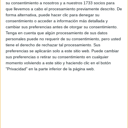
su consentimiento a nosotros y a nuestros 1733 socios para
ZAPATOS
que llevemos a cabo el procesamiento previamente descrito. De
ABOTINADOS: ASÍ
ES EL CALZADO DE
forma alternativa, puede hacer clic para denegar su
MODA DEL INVIERNO
consentimiento o acceder a información más detallada y
cambiar sus preferencias antes de otorgar su consentimiento.
Tenga en cuenta que algún procesamiento de sus datos
personales puede no requerir de su consentimiento, pero usted
tiene el derecho de rechazar tal procesamiento. Sus
preferencias se aplicarán solo a este sitio web. Puede cambiar
las zapatillas
El diseño de
incorpora como principal
sus preferencias o retirar su consentimiento en cualquier
el doble de altura y el
novedad un swoosh duplicado,
momento volviendo a este sitio y haciendo clic en el botón
"Privacidad" en la parte inferior de la página web.
doble de fuerza
. Con un giro divertido, celebran al mismo
AF1
tiempo el diseño icónico de las
.
la mediasuela levemente más elevada
Además,
proporciona una expresión moderna de elevación, mientras
que la suela exterior hace que la zapatilla sea más ligera y
cómoda.