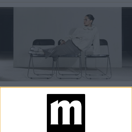
MODA
23-09-2025 08:02
Conocé estas ballerinas que son
zapatillas y se adaptan a todos los
looks de primavera
Primero volvieron las Mary Jane y ahora la moda las
reinventa con un giro inesperado: las ballerinas