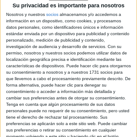
deportivas. De las pasarelas europeas al streetstyle
Su privacidad es importante para nosotros
local, el nuevo híbrido entre zapatilla y bailarina promete
Nosotros y nuestros
socios
almacenamos y/o accedemos a
convertirse en el comodín de la temporada.
información en un dispositivo, como cookies, y procesamos
datos personales, como identificadores únicos e información
estándar enviada por un dispositivo para publicidad y contenido
personalizado, medición de publicidad y contenido,
investigación de audiencia y desarrollo de servicios.
Con su
permiso, nosotros y nuestros socios podemos utilizar datos de
localización geográfica precisa e identificación mediante las
características de dispositivos. Puede hacer clic para otorgarnos
su consentimiento a nosotros y a nuestros 1731 socios para
que llevemos a cabo el procesamiento previamente descrito. De
forma alternativa, puede hacer clic para denegar su
consentimiento o acceder a información más detallada y
cambiar sus preferencias antes de otorgar su consentimiento.
Tenga en cuenta que algún procesamiento de sus datos
personales puede no requerir de su consentimiento, pero usted
tiene el derecho de rechazar tal procesamiento. Sus
preferencias se aplicarán solo a este sitio web. Puede cambiar
sus preferencias o retirar su consentimiento en cualquier
MODA
16-09-2025 11:21
momento volviendo a este sitio y haciendo clic en el botón