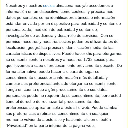
Nosotros y nuestros
socios
almacenamos y/o accedemos a
información en un dispositivo, como cookies, y procesamos
datos personales, como identificadores únicos e información
estándar enviada por un dispositivo para publicidad y contenido
personalizado, medición de publicidad y contenido,
investigación de audiencia y desarrollo de servicios.
Con su
TAMBIÉN TE PUEDE INTERESAR
permiso, nosotros y nuestros socios podemos utilizar datos de
localización geográfica precisa e identificación mediante las
LOOKS CON
características de dispositivos. Puede hacer clic para otorgarnos
PALAZZOS, JEANS
su consentimiento a nosotros y a nuestros 1733 socios para
ANCHOS Y
que llevemos a cabo el procesamiento previamente descrito. De
SANDALIAS PLANAS:
LA TENDENCIA
forma alternativa, puede hacer clic para denegar su
EUROPEA EN EL
consentimiento o acceder a información más detallada y
VERANO
cambiar sus preferencias antes de otorgar su consentimiento.
ARGENTINO
Tenga en cuenta que algún procesamiento de sus datos
DE REJILLAS Y CON
personales puede no requerir de su consentimiento, pero usted
TRANSPARENCIAS:
tiene el derecho de rechazar tal procesamiento. Sus
ASÍ ES EL ZAPATO
preferencias se aplicarán solo a este sitio web. Puede cambiar
FUROR DEL VERANO
sus preferencias o retirar su consentimiento en cualquier
2026
momento volviendo a este sitio y haciendo clic en el botón
"Privacidad" en la parte inferior de la página web.