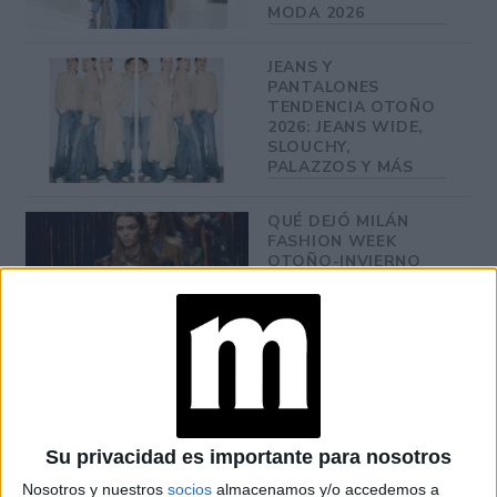
MODA 2026
JEANS Y
PANTALONES
TENDENCIA OTOÑO
2026: JEANS WIDE,
SLOUCHY,
PALAZZOS Y MÁS
QUÉ DEJÓ MILÁN
FASHION WEEK
OTOÑO-INVIERNO
2026/27:
TENDENCIAS,
MARCAS Y EL NUEVO
PODER FEMENINO
Tanto en el otoño europeo como en el argentino, las
Su privacidad es importante para nosotros
Adidas Tokyo se integran con naturalidad a estilismos
Nosotros y nuestros
socios
almacenamos y/o accedemos a