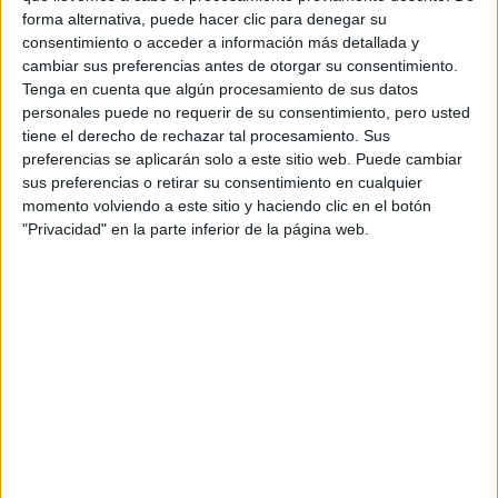
forma alternativa, puede hacer clic para denegar su
consentimiento o acceder a información más detallada y
cambiar sus preferencias antes de otorgar su consentimiento.
Tenga en cuenta que algún procesamiento de sus datos
personales puede no requerir de su consentimiento, pero usted
tiene el derecho de rechazar tal procesamiento. Sus
preferencias se aplicarán solo a este sitio web. Puede cambiar
sus preferencias o retirar su consentimiento en cualquier
momento volviendo a este sitio y haciendo clic en el botón
"Privacidad" en la parte inferior de la página web.
TENDENCIAS DE MODA VERANO 2025 2026
flats
tejidas en croche
Las
ya dijeron presente de la
Miu Miu,
mano de casas como
y en cuestión de días, los
grandes almacenes de cadenas, los incluyeron en sus
nuevas colecciones que acompañan las tendencias 2025.