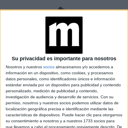
Su privacidad es importante para nosotros
Nosotros y nuestros
socios
almacenamos y/o accedemos a
ZAPATOS TRENDY DEL VERANO 2025 2026
información en un dispositivo, como cookies, y procesamos
datos personales, como identificadores únicos e información
Una de las primeras versiones de
flats
que se pudo ver en
estándar enviada por un dispositivo para publicidad y contenido
sandalias cangrejeras en
años anteriores fueron las
personalizado, medición de publicidad y contenido,
plástico
que fueron evolucionando en otros tejidos, pero
investigación de audiencia y desarrollo de servicios.
Con su
permiso, nosotros y nuestros socios podemos utilizar datos de
este año, aunque no hace parte de las tendencias, se
localización geográfica precisa e identificación mediante las
vuelven a ver.
características de dispositivos. Puede hacer clic para otorgarnos
su consentimiento a nosotros y a nuestros 1733 socios para
TEJIDOS ARTESANALES
que llevemos a cabo el procesamiento previamente descrito. De