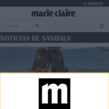
Saturday 8 de August de 2026
NOTICIAS DE SANDALS
MODA
Las sandalias jelly vuelven en