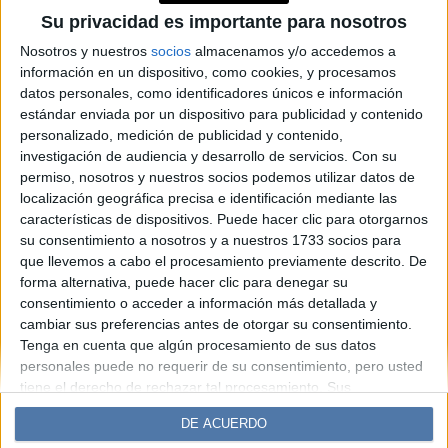
2026 y se convierten en el
Su privacidad es importante para nosotros
calzado más inesperado del
Nosotros y nuestros
socios
almacenamos y/o accedemos a
información en un dispositivo, como cookies, y procesamos
próximo verano
datos personales, como identificadores únicos e información
estándar enviada por un dispositivo para publicidad y contenido
personalizado, medición de publicidad y contenido,
Espacio Publicitario
investigación de audiencia y desarrollo de servicios.
Con su
permiso, nosotros y nuestros socios podemos utilizar datos de
localización geográfica precisa e identificación mediante las
características de dispositivos. Puede hacer clic para otorgarnos
su consentimiento a nosotros y a nuestros 1733 socios para
que llevemos a cabo el procesamiento previamente descrito. De
forma alternativa, puede hacer clic para denegar su
consentimiento o acceder a información más detallada y
cambiar sus preferencias antes de otorgar su consentimiento.
Tenga en cuenta que algún procesamiento de sus datos
Diario Perfil
Caras
Noticias
Fortuna
personales puede no requerir de su consentimiento, pero usted
Hombre
Weekend
Parabrisas
Supercampo
tiene el derecho de rechazar tal procesamiento. Sus
preferencias se aplicarán solo a este sitio web. Puede cambiar
Look
Luz
Mía
Lunateen
Break
BATimes
DE ACUERDO
sus preferencias o retirar su consentimiento en cualquier