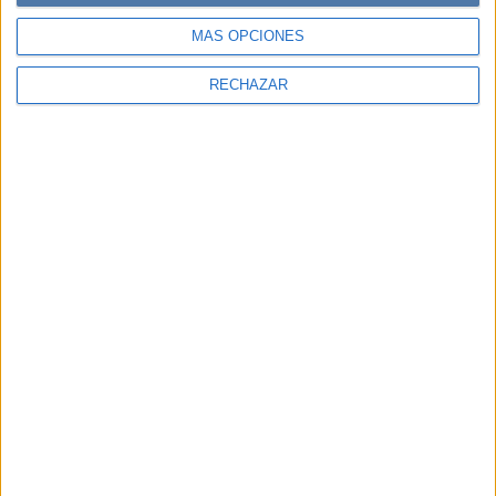
MÁS OPCIONES
RECHAZAR
Accedé a los beneficios para suscriptores
Contenidos exclusivos
Sorteos
Descuentos en publicaciones
Participación en los eventos organizados por
Editorial Perfil.
Suscribite ahora
COMPARTÍ ESTA NOTA