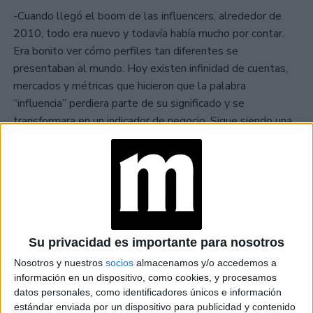
-Cuando llegó el boom de las influencers, alrededor de
2010, todo era nuevo y todavía había mucho por contar.
Era bonito ver cómo perfiles tan diferentes se
presentaban al mundo. Hoy existen infinidad de cuentas,
mercados y métricas que hicieron que la palabra
“influencia” perdiera parte de su significado y se
transformara en un indicador de negocio. Sigue siendo una
herramienta muy poderosa para las marcas, pero también
creo que hay que ser muy cuidadosos al elegir con quién
asociarse.
Su privacidad es importante para nosotros
Nosotros y nuestros
socios
almacenamos y/o accedemos a
información en un dispositivo, como cookies, y procesamos
datos personales, como identificadores únicos e información
estándar enviada por un dispositivo para publicidad y contenido