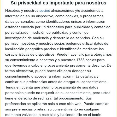
Su privacidad es importante para nosotros
2000
Nosotros y nuestros
socios
almacenamos y/o accedemos a
información en un dispositivo, como cookies, y procesamos
datos personales, como identificadores únicos e información
estándar enviada por un dispositivo para publicidad y contenido
China By
Para complementar su look bajo la firma de
personalizado, medición de publicidad y contenido,
Antolin,
29 años
botas
la actriz y modelo de
, eligió unas
investigación de audiencia y desarrollo de servicios.
Con su
permiso, nosotros y nuestros socios podemos utilizar datos de
ajustadas hasta arriba de la rodilla
, con terminación en
localización geográfica precisa e identificación mediante las
punta y taco stiletto.
características de dispositivos. Puede hacer clic para otorgarnos
su consentimiento a nosotros y a nuestros 1733 socios para
que llevemos a cabo el procesamiento previamente descrito. De
forma alternativa, puede hacer clic para denegar su
consentimiento o acceder a información más detallada y
cambiar sus preferencias antes de otorgar su consentimiento.
Tenga en cuenta que algún procesamiento de sus datos
personales puede no requerir de su consentimiento, pero usted
tiene el derecho de rechazar tal procesamiento. Sus
preferencias se aplicarán solo a este sitio web. Puede cambiar
sus preferencias o retirar su consentimiento en cualquier
momento volviendo a este sitio y haciendo clic en el botón