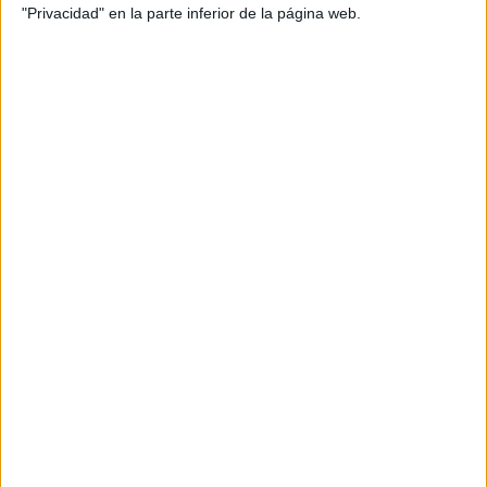
"Privacidad" en la parte inferior de la página web.
LA CHINA SUÁREZ ENCENDIÓ LAS REDES CON SU LOOK EN BLAZER
Y NADA DEBAJO
Los accesorios también hicieron parte de su outfit, y con
anteojos de lente chico
unos
y rectangular, un collar
gargantilla y anillos
tipo
, finalizó su estilo.
GALERÍA DE IMÁGENES