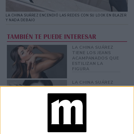
LA CHINA SUÁREZ ENCENDIÓ LAS REDES CON SU LOOK EN BLAZER
Y NADA DEBAJO
TAMBIÉN TE PUEDE INTERESAR
LA CHINA SUÁREZ
TIENE LOS JEANS
ACAMPANADOS QUE
ESTILIZAN LA
FIGURA
LA CHINA SUÁREZ
MARCA TENDENCIA
CON UN
ARRIESGADO CUT
OUT
HOT JEANS: LA
CHINA SUÁREZ
IMPONE UNA
TENDENCIA DE LOS