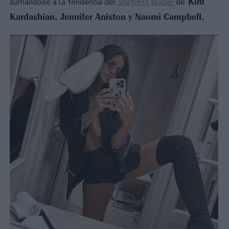
Kim
sumándose a la tendencia del
shirtless blazer
de
Kardashian, Jennifer Aniston y Naomi Campbell.