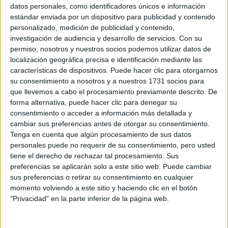
HAYEK
datos personales, como identificadores únicos e información
estándar enviada por un dispositivo para publicidad y contenido
personalizado, medición de publicidad y contenido,
investigación de audiencia y desarrollo de servicios.
Con su
permiso, nosotros y nuestros socios podemos utilizar datos de
localización geográfica precisa e identificación mediante las
total black
La audaz propuesta
de Moore, fue usar el
características de dispositivos. Puede hacer clic para otorgarnos
medias tipo can can semitransparentes
blazer con una
su consentimiento a nosotros y a nuestros 1731 socios para
que llevemos a cabo el procesamiento previamente descrito. De
oscuras
, sandalias negras con talones descubiertos y
forma alternativa, puede hacer clic para denegar su
punta abierta
y una cartera de mano tipo sobre en piel
consentimiento o acceder a información más detallada y
brillante.
cambiar sus preferencias antes de otorgar su consentimiento.
Tenga en cuenta que algún procesamiento de sus datos
personales puede no requerir de su consentimiento, pero usted
tiene el derecho de rechazar tal procesamiento. Sus
preferencias se aplicarán solo a este sitio web. Puede cambiar
sus preferencias o retirar su consentimiento en cualquier
momento volviendo a este sitio y haciendo clic en el botón
"Privacidad" en la parte inferior de la página web.