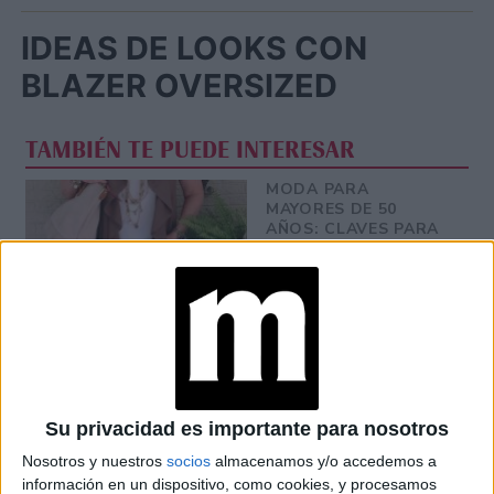
IDEAS DE LOOKS CON
BLAZER OVERSIZED
TAMBIÉN TE PUEDE INTERESAR
MODA PARA
MAYORES DE 50
AÑOS: CLAVES PARA
USAR
LOOKS ELEGANTES
CON JEANS PARA
MAYORES DE 50
AÑOS
Su privacidad es importante para nosotros
TIPS PARA USAR
Nosotros y nuestros
socios
almacenamos y/o accedemos a
JEANS A LOS 50
información en un dispositivo, como cookies, y procesamos
AÑOS POR SALMA