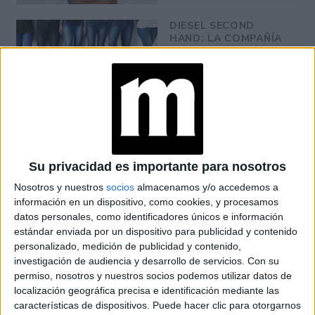
DIESEL SECOND
HAND: LA COMPAÑÍA
DE JEANS ENTRA AL
MERCADO DE
USADOS
TINI STOESSEL
INSPIRA CON SUS
BAGGY JEANS Y
CROP TOPS
Su privacidad es importante para nosotros
Nosotros y nuestros
socios
almacenamos y/o accedemos a
información en un dispositivo, como cookies, y procesamos
LUISANA LOPILATO:
datos personales, como identificadores únicos e información
“ME ENCANTA QUE
estándar enviada por un dispositivo para publicidad y contenido
LA MUJER SEA
personalizado, medición de publicidad y contenido,
RESPETADA,
investigación de audiencia y desarrollo de servicios.
Con su
PRIORIZO LA
permiso, nosotros y nuestros socios podemos utilizar datos de
IGUALDAD”
localización geográfica precisa e identificación mediante las
características de dispositivos. Puede hacer clic para otorgarnos