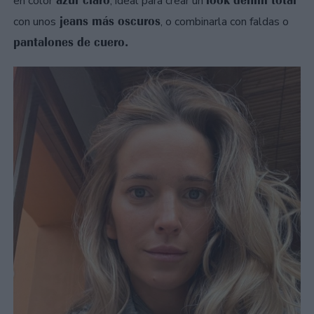
azul claro
look denim total
en color
, ideal para crear un
jeans más oscuros
con unos
, o combinarla con faldas o
pantalones de cuero.