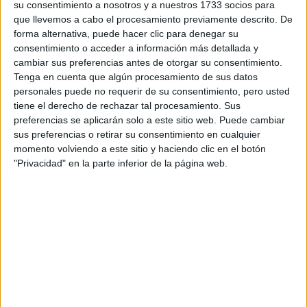
su consentimiento a nosotros y a nuestros 1733 socios para
que llevemos a cabo el procesamiento previamente descrito. De
argentina de 34 años
La
, disfruta compartir fotos y
forma alternativa, puede hacer clic para denegar su
videos de sus momentos más íntimos junto a su esposo el
consentimiento o acceder a información más detallada y
cambiar sus preferencias antes de otorgar su consentimiento.
Michael Bublé
cantante
y sus hijos, así como de sus
Tenga en cuenta que algún procesamiento de sus datos
proyectos laborales como en el que se encuentra
personales puede no requerir de su consentimiento, pero usted
tierra argentina.
actualmente rodando en
tiene el derecho de rechazar tal procesamiento. Sus
preferencias se aplicarán solo a este sitio web. Puede cambiar
sus preferencias o retirar su consentimiento en cualquier
momento volviendo a este sitio y haciendo clic en el botón
"Privacidad" en la parte inferior de la página web.