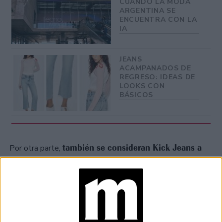
CUANDO LA MODA
ARGENTINA SE
ENCUENTRA CON LA
IA
JEANS
ACAMPANADOS DE
REGRESO: IDEAS DE
LOOKS CON
BÁSICOS
también se consideran Kick Jeans a
Por otra parte,
aquellos que tienen el ruedo largo
, ese otro detalle
tan noventero y tan en tendencia en los últimos meses y
que elevan el factor cool de cualquier look.