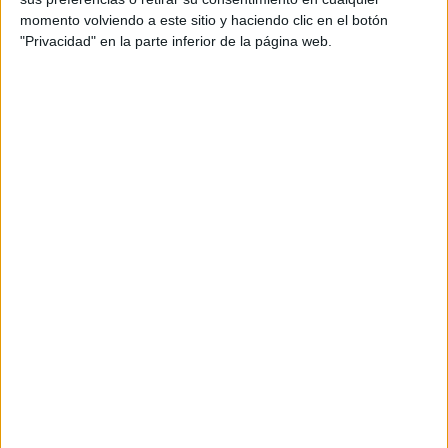
mostró a este modelo como uno de sus cortes favoritos.
momento volviendo a este sitio y haciendo clic en el botón
Ella lo luce descalza o con alguna flat y un simple top o
"Privacidad" en la parte inferior de la página web.
camisa estampada.
View this post on Instagram