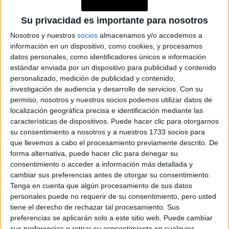
Su privacidad es importante para nosotros
Nosotros y nuestros
socios
almacenamos y/o accedemos a
información en un dispositivo, como cookies, y procesamos
datos personales, como identificadores únicos e información
estándar enviada por un dispositivo para publicidad y contenido
personalizado, medición de publicidad y contenido,
investigación de audiencia y desarrollo de servicios.
Con su
permiso, nosotros y nuestros socios podemos utilizar datos de
localización geográfica precisa e identificación mediante las
características de dispositivos. Puede hacer clic para otorgarnos
su consentimiento a nosotros y a nuestros 1733 socios para
que llevemos a cabo el procesamiento previamente descrito. De
forma alternativa, puede hacer clic para denegar su
consentimiento o acceder a información más detallada y
cambiar sus preferencias antes de otorgar su consentimiento.
Tenga en cuenta que algún procesamiento de sus datos
Una de las referentes Argentinas de estos jean es
personales puede no requerir de su consentimiento, pero usted
Juliana Awada
,
quien en sus vacaciones por el
sur
tiene el derecho de rechazar tal procesamiento. Sus
preferencias se aplicarán solo a este sitio web. Puede cambiar
Argentino
los supo utilizar muy bien. Además siempre
sus preferencias o retirar su consentimiento en cualquier