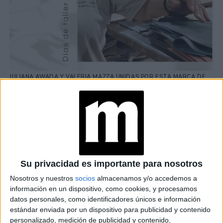
JULIANA AWADA Y VALERIA MAZZA UNIDAS POR ESTA MARCA DE
UNA VILLA @ESPERANZA.CYM
TAMBIÉN TE PUEDE INTERESAR
JULIANA AWADA EN
JEANS Y REMERA
CREÓ UN LOOK
PARA CUALQUIER
Su privacidad es importante para nosotros
OCASIÓN
Nosotros y nuestros
socios
almacenamos y/o accedemos a
EL ESTILO DE
información en un dispositivo, como cookies, y procesamos
JULIANA AWADA
datos personales, como identificadores únicos e información
PARA DECORAR UN
estándar enviada por un dispositivo para publicidad y contenido
ALMUERZO AL AIRE
personalizado, medición de publicidad y contenido,