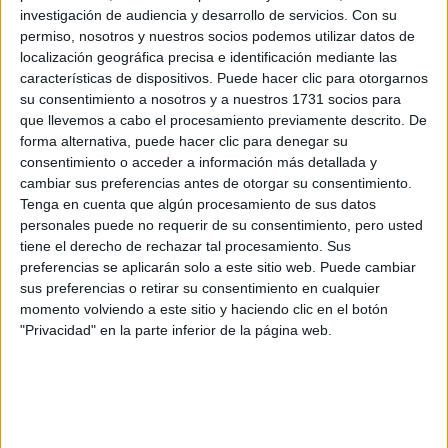
LIBRE
investigación de audiencia y desarrollo de servicios.
Con su
permiso, nosotros y nuestros socios podemos utilizar datos de
JULIANA AWADA
localización geográfica precisa e identificación mediante las
PRESENTÓ SU
características de dispositivos. Puede hacer clic para otorgarnos
COLECCIÓN DE
su consentimiento a nosotros y a nuestros 1731 socios para
CARTERAS PARA
TODOS LOS
que llevemos a cabo el procesamiento previamente descrito. De
GUSTOS
forma alternativa, puede hacer clic para denegar su
consentimiento o acceder a información más detallada y
cambiar sus preferencias antes de otorgar su consentimiento.
Tenga en cuenta que algún procesamiento de sus datos
Con el apoyo de sus vecinos y la organización que
personales puede no requerir de su consentimiento, pero usted
barrios vulnerables
acompaña proyectos en
,
tiene el derecho de rechazar tal procesamiento. Sus
preferencias se aplicarán solo a este sitio web. Puede cambiar
Construyendo
, EsperanZa lanzó sus líneas elaboradas en
sus preferencias o retirar su consentimiento en cualquier
cuero 100% argentino y mano de obra local.
momento volviendo a este sitio y haciendo clic en el botón
"Privacidad" en la parte inferior de la página web.
OTROS ARTÍCULOS
ADEMÁS DE CARTERAS
Awada y
Dentro de la oferta de la firma elegida por