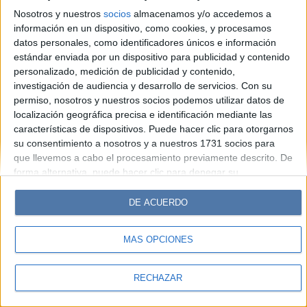
Look
Luz
Mía
Lunateen
Break
BATimes
Nosotros y nuestros
socios
almacenamos y/o accedemos a
información en un dispositivo, como cookies, y procesamos
© Perfil.com 2006-2019 - Todos los derechos reservados
datos personales, como identificadores únicos e información
Registro de Propiedad Intelectual: Nro. 5346433
estándar enviada por un dispositivo para publicidad y contenido
personalizado, medición de publicidad y contenido,
investigación de audiencia y desarrollo de servicios.
Con su
permiso, nosotros y nuestros socios podemos utilizar datos de
localización geográfica precisa e identificación mediante las
características de dispositivos. Puede hacer clic para otorgarnos
su consentimiento a nosotros y a nuestros 1731 socios para
que llevemos a cabo el procesamiento previamente descrito. De
forma alternativa, puede hacer clic para denegar su
consentimiento o acceder a información más detallada y
cambiar sus preferencias antes de otorgar su consentimiento.
DE ACUERDO
Tenga en cuenta que algún procesamiento de sus datos
personales puede no requerir de su consentimiento, pero usted
MÁS OPCIONES
tiene el derecho de rechazar tal procesamiento. Sus
preferencias se aplicarán solo a este sitio web. Puede cambiar
sus preferencias o retirar su consentimiento en cualquier
RECHAZAR
momento volviendo a este sitio y haciendo clic en el botón
"Privacidad" en la parte inferior de la página web.