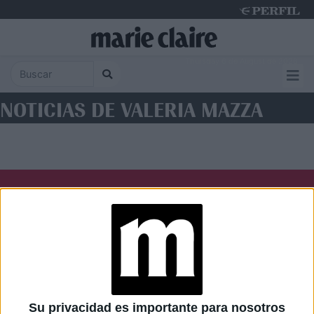
Thursday 6 de August de 2026
NOTICIAS DE VALERIA MAZZA
Diario Perfil
Caras
Noticias
Fortuna
Hombre
Weekend
Parabrisas
Supercampo
Su privacidad es importante para nosotros