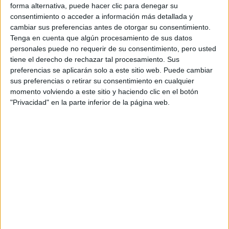
monocromático. El detalle que llamó la atención fue la
forma alternativa, puede hacer clic para denegar su
consentimiento o acceder a información más detallada y
elección de un pantalón skinny de cuero. Sumó sandalías
cambiar sus preferencias antes de otorgar su consentimiento.
de diseño con taco bajo y una cartera pequeña con
Tenga en cuenta que algún procesamiento de sus datos
detalles en dorado de
Christian Dior
.
personales puede no requerir de su consentimiento, pero usted
tiene el derecho de rechazar tal procesamiento. Sus
preferencias se aplicarán solo a este sitio web. Puede cambiar
sus preferencias o retirar su consentimiento en cualquier
momento volviendo a este sitio y haciendo clic en el botón
"Privacidad" en la parte inferior de la página web.