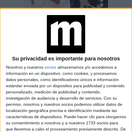
Su privacidad es importante para nosotros
Nosotros y nuestros
socios
almacenamos y/o accedemos a
información en un dispositivo, como cookies, y procesamos
datos personales, como identificadores únicos e información
estándar enviada por un dispositivo para publicidad y contenido
personalizado, medición de publicidad y contenido,
JULIANA AWADA Y MAURICIO MACRI EN CHILE
investigación de audiencia y desarrollo de servicios.
Con su
permiso, nosotros y nuestros socios podemos utilizar datos de
BLAZER EN NEGRO MONOCROMO CON PANTALÓN DE
localización geográfica precisa e identificación mediante las
CUERO
características de dispositivos. Puede hacer clic para otorgarnos
Para la edición de
ArteBa 2019
, Juliana Awada lució un
su consentimiento a nosotros y a nuestros 1733 socios para
blazer sencillo en color negro, que combinó en un outfit
que llevemos a cabo el procesamiento previamente descrito. De