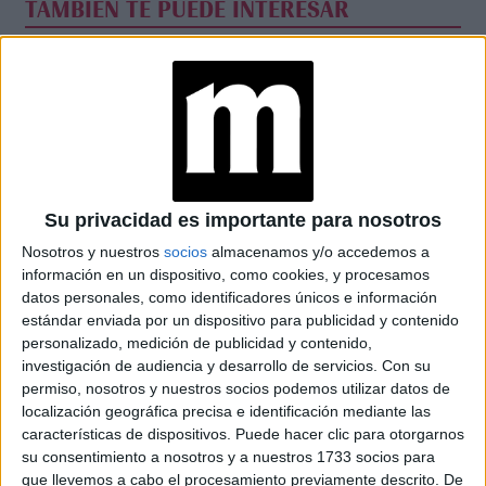
TAMBIÉN TE PUEDE INTERESAR
JULIANA AWADA
LUCIÓ UN COLLAR
BERNARDITA Y SU
CREADORA NOS
COMPARTIÓ
DETALLES
JULIANA AWADA
COMPARTIÓ EL
JUGO DÉTOX QUE
Su privacidad es importante para nosotros
AYUDA A
Nosotros y nuestros
socios
almacenamos y/o accedemos a
DESINFLAMAR
información en un dispositivo, como cookies, y procesamos
datos personales, como identificadores únicos e información
JULIANA AWADA SE
estándar enviada por un dispositivo para publicidad y contenido
SUMÓ A LA
personalizado, medición de publicidad y contenido,
POLÉMICA FASHION
DE SANDALIAS CON
investigación de audiencia y desarrollo de servicios.
Con su
MEDIAS
permiso, nosotros y nuestros socios podemos utilizar datos de
localización geográfica precisa e identificación mediante las
características de dispositivos. Puede hacer clic para otorgarnos
su consentimiento a nosotros y a nuestros 1733 socios para
que llevemos a cabo el procesamiento previamente descrito. De