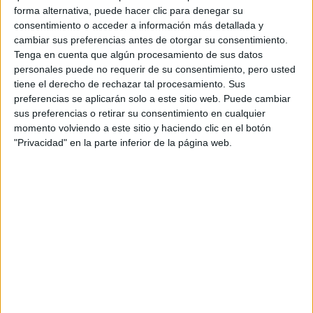
campera de jean
Los leggings con camisa o
son muy
forma alternativa, puede hacer clic para denegar su
calles de Hollywood
frecuentes en las
. Kendall Jenner,
consentimiento o acceder a información más detallada y
cambiar sus preferencias antes de otorgar su consentimiento.
Kardashian Jenner
una de las mas chicas del clan
suele
Tenga en cuenta que algún procesamiento de sus datos
crear outfits con estos dos géneros.
personales puede no requerir de su consentimiento, pero usted
tiene el derecho de rechazar tal procesamiento. Sus
preferencias se aplicarán solo a este sitio web. Puede cambiar
sus preferencias o retirar su consentimiento en cualquier
momento volviendo a este sitio y haciendo clic en el botón
"Privacidad" en la parte inferior de la página web.