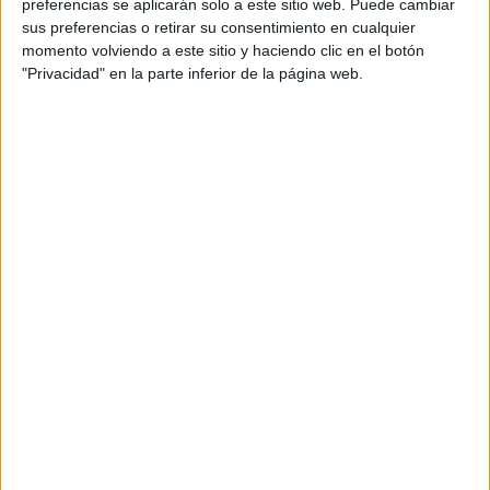
preferencias se aplicarán solo a este sitio web. Puede cambiar
Juliana Awada cerró con estas últimas palabras: “Para
sus preferencias o retirar su consentimiento en cualquier
valorar aún más lo que tenemos. Para reconfirmar nuestras
momento volviendo a este sitio y haciendo clic en el botón
prioridades, para apreciar y valorar nuestra familia y
"Privacidad" en la parte inferior de la página web.
amigos. También nos dio la posibilidad de crecer y
aprender de cada situación, y sobre todo de intentar ser
un 2021 lleno de
más solidarios y empáticos. Les deseo
paz, salud y mucho amor
”, finalizó.