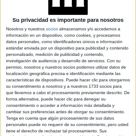
Su privacidad es importante para nosotros
Nosotros y nuestros
socios
almacenamos y/o accedemos a
información en un dispositivo, como cookies, y procesamos
datos personales, como identificadores únicos e información
estándar enviada por un dispositivo para publicidad y contenido
personalizado, medición de publicidad y contenido,
investigación de audiencia y desarrollo de servicios.
Con su
permiso, nosotros y nuestros socios podemos utilizar datos de
localización geográfica precisa e identificación mediante las
características de dispositivos. Puede hacer clic para otorgarnos
su consentimiento a nosotros y a nuestros 1733 socios para
que llevemos a cabo el procesamiento previamente descrito. De
forma alternativa, puede hacer clic para denegar su
consentimiento o acceder a información más detallada y
cambiar sus preferencias antes de otorgar su consentimiento.
JULIANA AWADA: SU ÚLTIMO MENSAJE Y LOOK DE AÑO NUEVO
Tenga en cuenta que algún procesamiento de sus datos
personales puede no requerir de su consentimiento, pero usted
tiene el derecho de rechazar tal procesamiento. Sus
corriendo libre por un bosque
Además de la foto
,