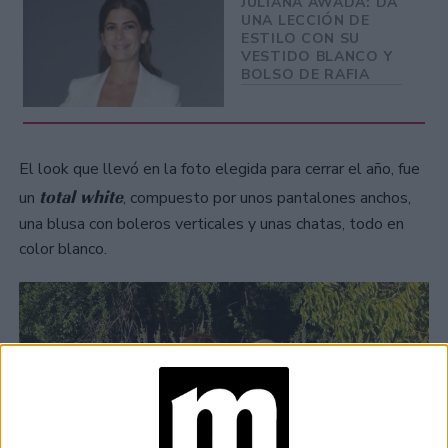
JULIANA AWADA: DA
UNA LECCIÓN DE
ESTILO CON SU
VESTIDO BLANCO Y
BOLSO DE RAFIA
El look que llevó en la foto elegida para cerrar el año, fue
total white
un
, compuesto por unos pantalones anchos,
una blusa con boleros verticales y unas chatas, todo en
color blanco.