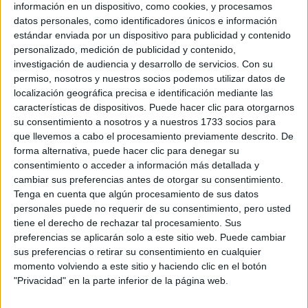
Y QUE NUNCA PASA
información en un dispositivo, como cookies, y procesamos
DE MODA
datos personales, como identificadores únicos e información
estándar enviada por un dispositivo para publicidad y contenido
personalizado, medición de publicidad y contenido,
TECNOMODA 2026:
investigación de audiencia y desarrollo de servicios.
Con su
CUANDO LA MODA
permiso, nosotros y nuestros socios podemos utilizar datos de
ARGENTINA SE
localización geográfica precisa e identificación mediante las
ENCUENTRA CON LA
características de dispositivos. Puede hacer clic para otorgarnos
IA
su consentimiento a nosotros y a nuestros 1733 socios para
que llevemos a cabo el procesamiento previamente descrito. De
forma alternativa, puede hacer clic para denegar su
JEANS
ACAMPANADOS DE
consentimiento o acceder a información más detallada y
REGRESO: IDEAS DE
cambiar sus preferencias antes de otorgar su consentimiento.
LOOKS CON
Tenga en cuenta que algún procesamiento de sus datos
BÁSICOS
personales puede no requerir de su consentimiento, pero usted
tiene el derecho de rechazar tal procesamiento. Sus
preferencias se aplicarán solo a este sitio web. Puede cambiar
LOOKS BÁSICOS
sus preferencias o retirar su consentimiento en cualquier
CON JEANS ANCHOS
momento volviendo a este sitio y haciendo clic en el botón
PARA CERRAR EL
"Privacidad" en la parte inferior de la página web.
INVIERNO 2026