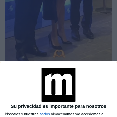
JULIANA AWADA LUCE EL TAPADO QUE ES TENDENCIA ESTA
TEMPORADA
TAMBIÉN TE PUEDE INTERESAR
MOM JEANS: EL
Su privacidad es importante para nosotros
MODELO DE DENIM
MÁS FAVORECEDOR
Nosotros y nuestros
socios
almacenamos y/o accedemos a