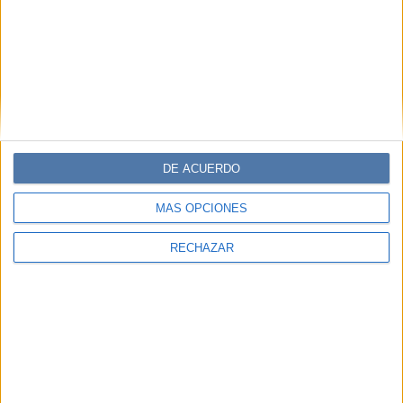
DE ACUERDO
MÁS OPCIONES
RECHAZAR
JULIANA AWADA.
Así mismo, un sello característico de su beauty look son
sus cejas: enmarcan la mirada y son súper prolijas.
Evolución del estilo de