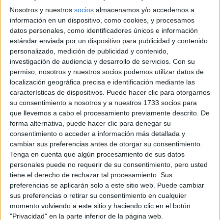
Nosotros y nuestros
socios
almacenamos y/o accedemos a
información en un dispositivo, como cookies, y procesamos
datos personales, como identificadores únicos e información
estándar enviada por un dispositivo para publicidad y contenido
personalizado, medición de publicidad y contenido,
investigación de audiencia y desarrollo de servicios.
Con su
permiso, nosotros y nuestros socios podemos utilizar datos de
localización geográfica precisa e identificación mediante las
JULIANA AWADA PREFIERE LOS CORTES CLÁSICOS Y
características de dispositivos. Puede hacer clic para otorgarnos
ATEMPORALES.
su consentimiento a nosotros y a nuestros 1733 socios para
Vestidos como must
que llevemos a cabo el procesamiento previamente descrito. De
forma alternativa, puede hacer clic para denegar su
consentimiento o acceder a información más detallada y
Los vestidos son una opción popular en el closet de
cambiar sus preferencias antes de otorgar su consentimiento.
Juliana Awada y los ha elegido para muchos de los
Tenga en cuenta que algún procesamiento de sus datos
eventos en los que la hemos visto participar junto a su
personales puede no requerir de su consentimiento, pero usted
esposo, Mauricio Macri.
tiene el derecho de rechazar tal procesamiento. Sus
preferencias se aplicarán solo a este sitio web. Puede cambiar
sus preferencias o retirar su consentimiento en cualquier
momento volviendo a este sitio y haciendo clic en el botón
"Privacidad" en la parte inferior de la página web.