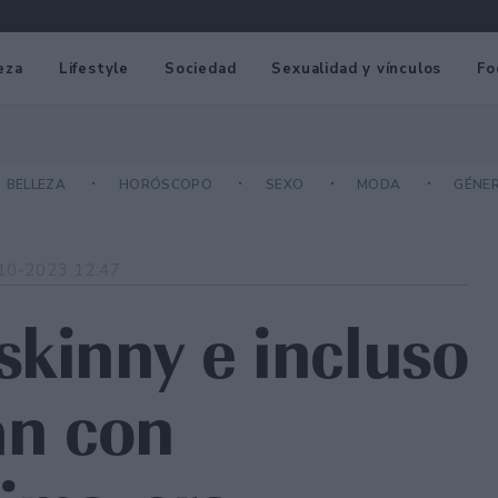
eza
Lifestyle
Sociedad
Sexualidad y vínculos
Fo
BELLEZA
HORÓSCOPO
SEXO
MODA
GÉNE
10-2023 12:47
skinny e incluso
an con