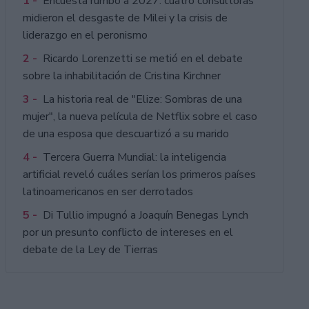
1 -
Encuesta rumbo a 2027: cuatro consultoras
midieron el desgaste de Milei y la crisis de
liderazgo en el peronismo
2 -
Ricardo Lorenzetti se metió en el debate
sobre la inhabilitación de Cristina Kirchner
3 -
La historia real de "Elize: Sombras de una
mujer", la nueva película de Netflix sobre el caso
de una esposa que descuartizó a su marido
4 -
Tercera Guerra Mundial: la inteligencia
artificial reveló cuáles serían los primeros países
latinoamericanos en ser derrotados
5 -
Di Tullio impugnó a Joaquín Benegas Lynch
por un presunto conflicto de intereses en el
debate de la Ley de Tierras