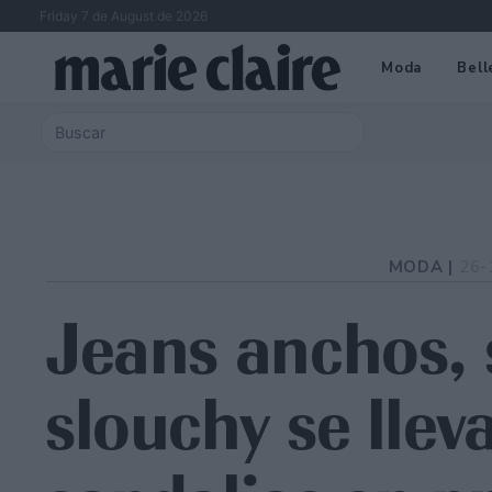
Friday 7 de August de 2026
Moda
Bell
MODA |
26-
Jeans anchos, 
slouchy se llev