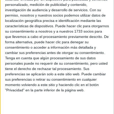
TAMBIÉN TE PUEDE INTERESAR
personalizado, medición de publicidad y contenido,
investigación de audiencia y desarrollo de servicios.
Con su
MOM JEANS: EL
permiso, nosotros y nuestros socios podemos utilizar datos de
MODELO DE DENIM
localización geográfica precisa e identificación mediante las
MÁS FAVORECEDOR
Y QUE NUNCA PASA
características de dispositivos. Puede hacer clic para otorgarnos
DE MODA
su consentimiento a nosotros y a nuestros 1733 socios para
que llevemos a cabo el procesamiento previamente descrito. De
forma alternativa, puede hacer clic para denegar su
TECNOMODA 2026:
consentimiento o acceder a información más detallada y
CUANDO LA MODA
cambiar sus preferencias antes de otorgar su consentimiento.
ARGENTINA SE
Tenga en cuenta que algún procesamiento de sus datos
ENCUENTRA CON LA
personales puede no requerir de su consentimiento, pero usted
IA
tiene el derecho de rechazar tal procesamiento. Sus
preferencias se aplicarán solo a este sitio web. Puede cambiar
sus preferencias o retirar su consentimiento en cualquier
JEANS
ACAMPANADOS DE
momento volviendo a este sitio y haciendo clic en el botón
REGRESO: IDEAS DE
"Privacidad" en la parte inferior de la página web.
LOOKS CON
BÁSICOS