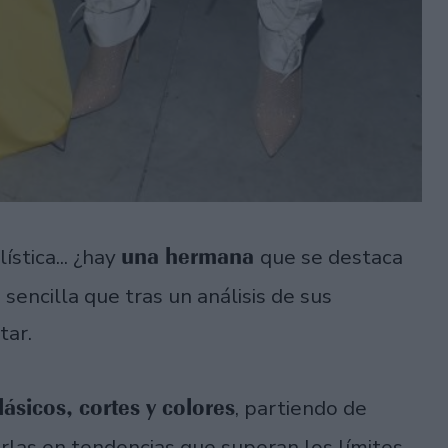
una hermana
ística... ¿hay
que se destaca
sencilla que tras un análisis de sus
star.
lásicos, cortes y colores
, partiendo de
irlas en tendencias que superan los límites