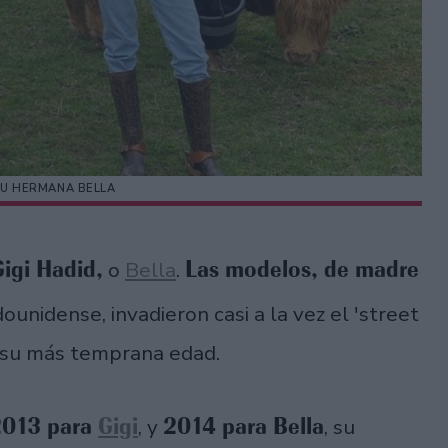
 SU HERMANA BELLA
igi Hadid,
Las modelos, de madre
o
Bella
.
ounidense, invadieron casi a la vez el 'street
e su más temprana edad.
2013 para
Gigi
2014 para Bella
, y
, su