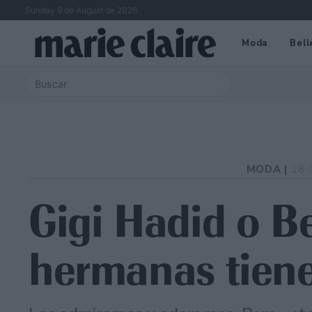
Sunday 9 de August de 2026
Moda
Bell
MODA |
18-
Gigi Hadid o Be
hermanas tiene