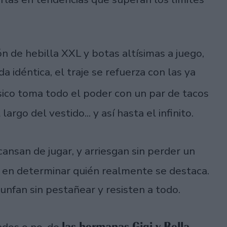
n de hebilla XXL y botas altísimas a juego,
 idéntica, el traje se refuerza con las ya
ásico toma todo el poder con un par de tacos
argo del vestido... y así hasta el infinito.
cansan de jugar, y arriesgan sin perder un
d en determinar quién realmente se destaca.
unfan sin pestañear y resisten a todo.
las hermanas Gigi y Bella