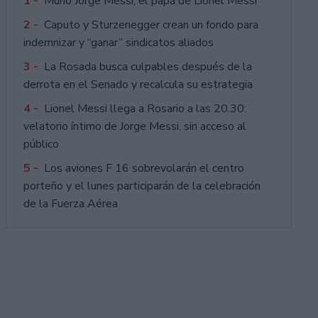
1 -
Murió Jorge Messi, el papá de Lionel Messi
2 -
Caputo y Sturzenegger crean un fondo para
indemnizar y “ganar” sindicatos aliados
3 -
La Rosada busca culpables después de la
derrota en el Senado y recalcula su estrategia
4 -
Lionel Messi llega a Rosario a las 20.30:
velatorio íntimo de Jorge Messi, sin acceso al
público
5 -
Los aviones F 16 sobrevolarán el centro
porteño y el lunes participarán de la celebración
de la Fuerza Aérea