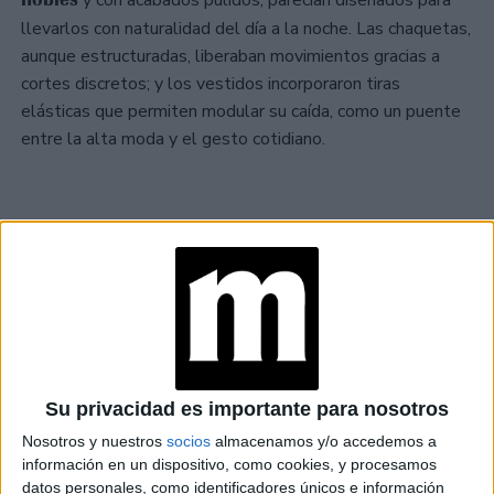
llevarlos con naturalidad del día a la noche. Las chaquetas,
aunque estructuradas, liberaban movimientos gracias a
cortes discretos; y los vestidos incorporaron tiras
elásticas que permiten modular su caída, como un puente
entre la alta moda y el gesto cotidiano.
TAMBIÉN TE PUEDE INTERESAR
FENDI CELEBRA SU
CENTENARIO CON
UN DESFILE QUE UNE
CINCO
GENERACIONES DE
AMOR POR LA
Su privacidad es importante para nosotros
MODA
Nosotros y nuestros
socios
almacenamos y/o accedemos a
KIM JONES
información en un dispositivo, como cookies, y procesamos
ABANDONA SU
datos personales, como identificadores únicos e información
PUESTO COMO