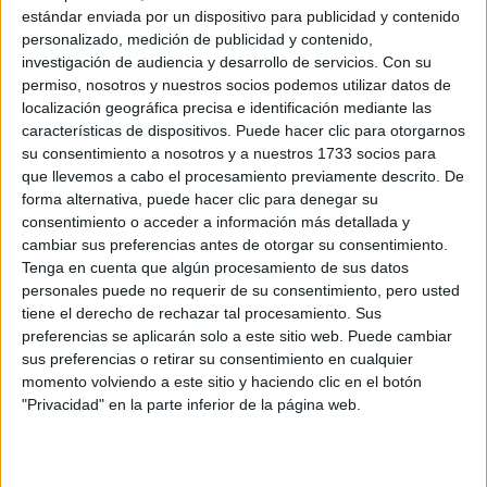
DIRECTOR
estándar enviada por un dispositivo para publicidad y contenido
CREATIVO DE FENDI
personalizado, medición de publicidad y contenido,
investigación de audiencia y desarrollo de servicios.
Con su
MILAN FASHION
permiso, nosotros y nuestros socios podemos utilizar datos de
WEEK: FENDI RINDIÓ
localización geográfica precisa e identificación mediante las
TRIBUTO A LA
características de dispositivos. Puede hacer clic para otorgarnos
TRADICIÓN Y A LA
su consentimiento a nosotros y a nuestros 1733 socios para
MODERNIDAD
que llevemos a cabo el procesamiento previamente descrito. De
forma alternativa, puede hacer clic para denegar su
consentimiento o acceder a información más detallada y
cambiar sus preferencias antes de otorgar su consentimiento.
Tenga en cuenta que algún procesamiento de sus datos
personales puede no requerir de su consentimiento, pero usted
tiene el derecho de rechazar tal procesamiento. Sus
preferencias se aplicarán solo a este sitio web. Puede cambiar
sus preferencias o retirar su consentimiento en cualquier
Las fried flowers -adornos en forma de flores
momento volviendo a este sitio y haciendo clic en el botón
tridimensionales-, cuanto menos llamativas, transmiten un
"Privacidad" en la parte inferior de la página web.
humor refinado que ha destacado en el desfile: una ruptura
el guiño lúdico que
sutil entre el rigor del diseño y