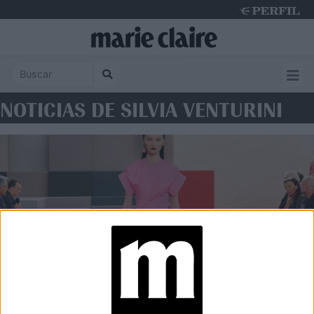
Thursday 6 de August de 2026
NOTICIAS DE SILVIA VENTURINI
MODA
Fendi redefine la modernidad