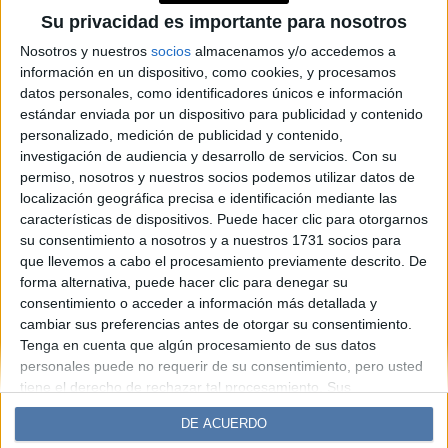
con una colección que
Su privacidad es importante para nosotros
equilibra funcionalidad y
Nosotros y nuestros
socios
almacenamos y/o accedemos a
información en un dispositivo, como cookies, y procesamos
sofisticación
datos personales, como identificadores únicos e información
estándar enviada por un dispositivo para publicidad y contenido
personalizado, medición de publicidad y contenido,
Espacio Publicitario
investigación de audiencia y desarrollo de servicios.
Con su
permiso, nosotros y nuestros socios podemos utilizar datos de
localización geográfica precisa e identificación mediante las
características de dispositivos. Puede hacer clic para otorgarnos
su consentimiento a nosotros y a nuestros 1731 socios para
que llevemos a cabo el procesamiento previamente descrito. De
forma alternativa, puede hacer clic para denegar su
consentimiento o acceder a información más detallada y
cambiar sus preferencias antes de otorgar su consentimiento.
Tenga en cuenta que algún procesamiento de sus datos
Diario Perfil
Caras
Noticias
Fortuna
personales puede no requerir de su consentimiento, pero usted
Hombre
Weekend
Parabrisas
Supercampo
tiene el derecho de rechazar tal procesamiento. Sus
preferencias se aplicarán solo a este sitio web. Puede cambiar
Look
Luz
Mía
Lunateen
Break
BATimes
DE ACUERDO
sus preferencias o retirar su consentimiento en cualquier