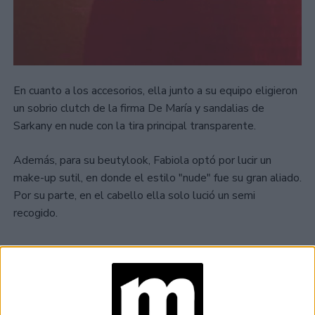
En cuanto a los accesorios, ella junto a su equipo eligieron
un sobrio clutch de la firma De María y sandalias de
Sarkany en nude con la tira principal transparente.
Además, para su beutylook, Fabiola optó por lucir un
make-up sutil, en donde el estilo "nude" fue su gran aliado.
Por su parte, en el cabello ella solo lució un semi
recogido.
TAMBIÉN TE PUEDE INTERESAR
TECNOMODA 2026:
CUANDO LA MODA
ARGENTINA SE