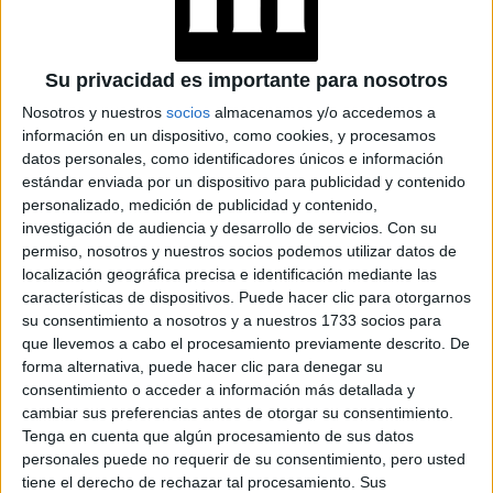
ENCUENTRA CON LA
IA
Su privacidad es importante para nosotros
JEANS
Nosotros y nuestros
socios
almacenamos y/o accedemos a
ACAMPANADOS DE
información en un dispositivo, como cookies, y procesamos
REGRESO: IDEAS DE
LOOKS CON
datos personales, como identificadores únicos e información
BÁSICOS
estándar enviada por un dispositivo para publicidad y contenido
personalizado, medición de publicidad y contenido,
investigación de audiencia y desarrollo de servicios.
Con su
LOOKS BÁSICOS
permiso, nosotros y nuestros socios podemos utilizar datos de
CON JEANS ANCHOS
localización geográfica precisa e identificación mediante las
PARA CERRAR EL
características de dispositivos. Puede hacer clic para otorgarnos
INVIERNO 2026
su consentimiento a nosotros y a nuestros 1733 socios para
que llevemos a cabo el procesamiento previamente descrito. De
forma alternativa, puede hacer clic para denegar su
consentimiento o acceder a información más detallada y
CONOCÉ A ESTAS
cambiar sus preferencias antes de otorgar su consentimiento.
CINCO MUJERES
LATINAS QUE
Tenga en cuenta que algún procesamiento de sus datos
TRANSFORMAN LA
personales puede no requerir de su consentimiento, pero usted
MODA DE LA
tiene el derecho de rechazar tal procesamiento. Sus