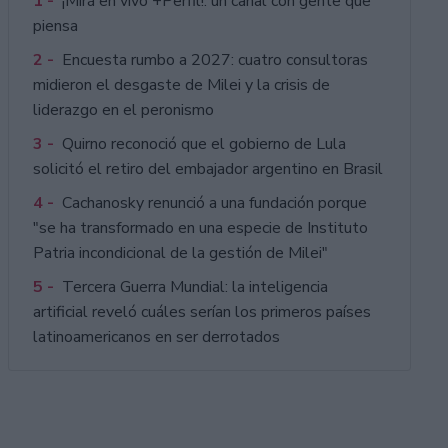
1 -
¡Mirá en vivo +Perfil!: un canal con gente que
piensa
2 -
Encuesta rumbo a 2027: cuatro consultoras
midieron el desgaste de Milei y la crisis de
liderazgo en el peronismo
3 -
Quirno reconoció que el gobierno de Lula
solicitó el retiro del embajador argentino en Brasil
4 -
Cachanosky renunció a una fundación porque
"se ha transformado en una especie de Instituto
Patria incondicional de la gestión de Milei"
5 -
Tercera Guerra Mundial: la inteligencia
artificial reveló cuáles serían los primeros países
latinoamericanos en ser derrotados