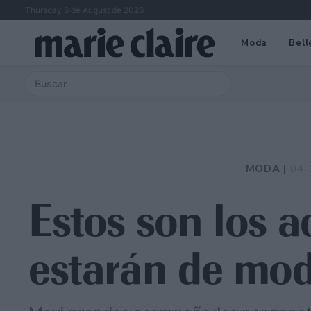
Thursday 6 de August de 2026
Moda
Bell
MODA |
04-
Estos son los a
estarán de mo