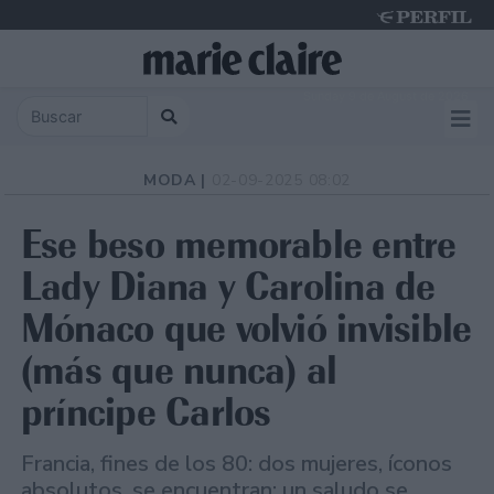
Sunday 9 de August de 2026
MODA |
02-09-2025 08:02
Ese beso memorable entre
Lady Diana y Carolina de
Mónaco que volvió invisible
(más que nunca) al
príncipe Carlos
Francia, fines de los 80: dos mujeres, íconos
absolutos, se encuentran; un saludo se