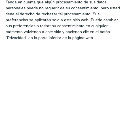
Tenga en cuenta que algún procesamiento de sus datos
COMO HA
personales puede no requerir de su consentimiento, pero usted
EVOLUCIONADO SU
ESTILO DESDE LOS
tiene el derecho de rechazar tal procesamiento. Sus
70 HASTA EL 2025
preferencias se aplicarán solo a este sitio web. Puede cambiar
sus preferencias o retirar su consentimiento en cualquier
LA DIETA DE
momento volviendo a este sitio y haciendo clic en el botón
CAROLINA DE
"Privacidad" en la parte inferior de la página web.
MÓNACO RICA EN
PROTEÍNAS E IDEAL
PARA MUJERES EN LA
ETAPA DE MADUREZ
Georges De Keerle
El fotógrafo
captura el instante en
que las dos mujeres se saludan. Una mejilla roza a la otra.
Los labios quedan suspendidos. Es un beso ceremonial,
sello que consagra a dos reinas
claro, pero parece un
.
El traspaso de una corona invisible es la revelación de que