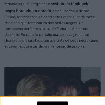
vestido de terciopelo
redobla su aura. Regia en un
negro bordado en dorado
, como una tabla de oro
líquido, acompañado de pendientes chandelier de metal
cincelado que terminan en dos perlas negras. Un
contrapeso perfecto a la luz de Diana: el claroscuro
absoluto. Su cabello castaño oscuro, recogido en un
chignon bajo y sujetado con una cinta de seda negra como
el caviar, evoca a las damas francesas de la corte.