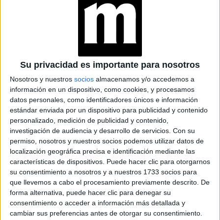
Su privacidad es importante para nosotros
Nosotros y nuestros
socios
almacenamos y/o accedemos a
información en un dispositivo, como cookies, y procesamos
datos personales, como identificadores únicos e información
TAMBIÉN TE PUEDE INTERESAR
estándar enviada por un dispositivo para publicidad y contenido
personalizado, medición de publicidad y contenido,
CAROLINA DE
investigación de audiencia y desarrollo de servicios.
Con su
MÓNACO A SUS 68
TIENE LAS PRENDAS
permiso, nosotros y nuestros socios podemos utilizar datos de
IDEALES PARA EL
localización geográfica precisa e identificación mediante las
CAMBIO DE
características de dispositivos. Puede hacer clic para otorgarnos
ESTACIÓN QUE
su consentimiento a nosotros y a nuestros 1733 socios para
FAVORECEN
que llevemos a cabo el procesamiento previamente descrito. De
CUALQUIER FIGURA
forma alternativa, puede hacer clic para denegar su
CAROLINA DE
consentimiento o acceder a información más detallada y
MÓNACO A SUS 68
cambiar sus preferencias antes de otorgar su consentimiento.
AÑOS DEMUESTRA